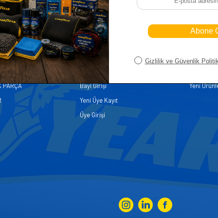
iler
Üye
Hızlı Er
Sepetim
Ana Sayfa
ASALLARI
Bayi Kayıt
Müşteri Hi
K PARÇA
Bayi Girişi
Yeni Ürünl
R
Yeni Üye Kayıt
Üye Girişi