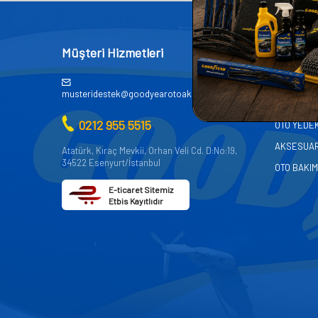
Müşteri Hizmetleri
Kategor
AKÜ
musteridestek@goodyearotoaksesuar.com.tr
OTO KİMY
0212 955 5515
OTO YEDE
AKSESUA
Atatürk, Kıraç Mevkii, Orhan Veli Cd. D:No:19,
34522 Esenyurt/İstanbul
OTO BAKIM
E-ticaret Sitemiz
Etbis Kayıtlıdır