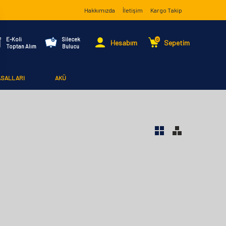
Hakkımızda
İletişim
Kargo Takip
E-Koli
Silecek
0
Hesabım
Sepetim
Toptan Alım
Bulucu
ASALLARI
AKÜ