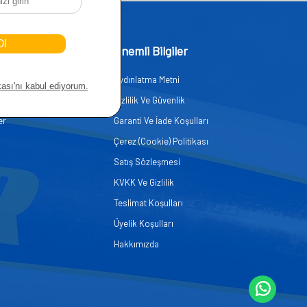
işim
Önemli Bilgiler
Aydınlatma Metni
zmetleri
Gizlilik Ve Güvenlik
er
Garanti Ve İade Koşulları
Çerez (Cookie) Politikası
Satış Sözleşmesi
KVKK Ve Gizlilik
Teslimat Koşulları
Üyelik Koşulları
Hakkımızda