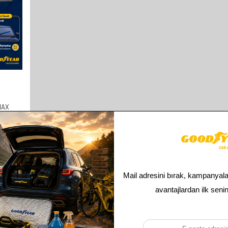
MAX
ILECEK
MPV
Toplam
1
ürün bulunmaktadır.