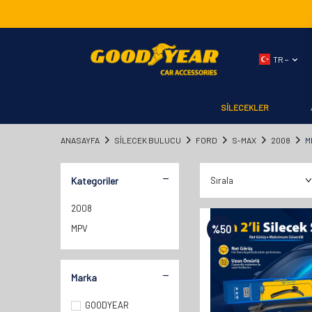
TR −
SİLECEKLER
ANASAYFA
SILECEK BULUCU
FORD
S-MAX
2008
M
Kategoriler
2008
MPV
%
50
Marka
GOODYEAR