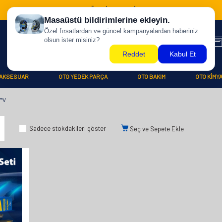
500 TL ÜZERİ KARGO BİZDEN !
AKSESUAR
OTO YEDEK PARÇA
OTO BAKIM
OTO KİMY
PV
Sadece stokdakileri göster
Seç ve Sepete Ekle