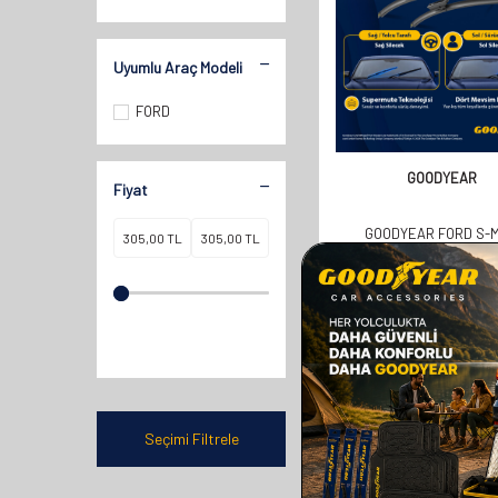
Uyumlu Araç Modeli
FORD
GOODYEAR
Fiyat
GOODYEAR FORD S-
SUPERMUTE 2'LI MUZ S
TAKIMI 2006-2008 
(750MM+650MM)
610,00
TL
305,00
TL
Seçimi Filtrele