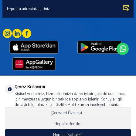
Çerez Kullanımı
Goodyear (and Winged Foot Design) are trademarks of or licensed to The Goodyear
Kişisel verileriniz, hizmetlerimizin daha iyi bir şekilde sunulması
Tire & Rubber Company used under license by Basbug Group Company,
için mevzuata uygun bir şekilde toplanıp işlenir. Konuyla ilgili
Istanbul/Türkiye. © 2026 The Goodyear Tire & Rubber Company.
detaylı bilgi almak için Gizlilik Politikamızı inceleyebilirsiniz.
Çerezleri Özelleştir
Hepsini Reddet
© Tüm hakları saklıdır. https://www.goodyearotoaksesuar.web.tr
Hepsini Kabul Et