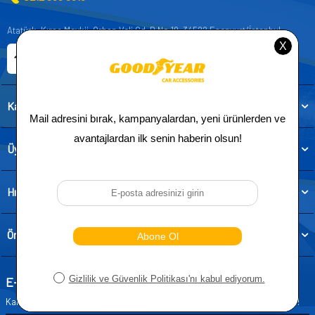
Atatürk, Kıraç Mevkii, Orhan Veli Cd. D:No:19, 34522 Esenyurt/İstanbul
E-ticaret Sitemiz
Etbis Kayıtlıdır
Kategoriler
Üye
Hızlı Erişim
Önemli Bilgiler
E-Bülten Aboneliği
Kampanya ve yeniliklerden haberdar olmak için e-bültenimize abone olun!