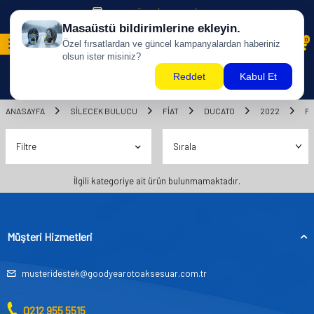
500 TL ÜZERİ KARGO BİZDEN !
0
ANASAYFA
SILECEK BULUCU
FİAT
DUCATO
2022
P
Filtre
İlgili kategoriye ait ürün bulunmamaktadır.
Müşteri Hizmetleri
musteridestek@goodyearotoaksesuar.com.tr
0212 955 5515