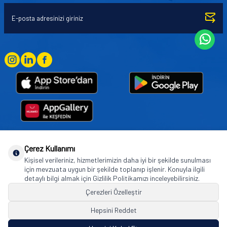
Çerez Kullanımı
Goodyear (and Winged Foot Design) are trademarks of or licensed to The Goodyear
Kişisel verileriniz, hizmetlerimizin daha iyi bir şekilde sunulması
Tire & Rubber Company used under license by Basbug Group Company,
için mevzuata uygun bir şekilde toplanıp işlenir. Konuyla ilgili
Istanbul/Türkiye. © 2026 The Goodyear Tire & Rubber Company.
detaylı bilgi almak için Gizlilik Politikamızı inceleyebilirsiniz.
Çerezleri Özelleştir
Hepsini Reddet
© Tüm hakları saklıdır. https://www.goodyearotoaksesuar.web.tr