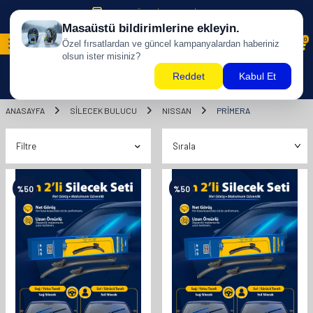
500 TL ÜZERİ KARGO BİZDEN !
0
ANASAYFA
SILECEK BULUCU
NISSAN
PRİMERA
Filtre
%
50
%
50