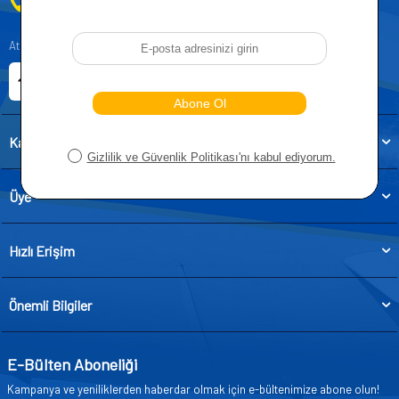
0212 955 5515
Atatürk, Kıraç Mevkii, Orhan Veli Cd. D:No:19, 34522 Esenyurt/İstanbul
E-ticaret Sitemiz
Etbis Kayıtlıdır
Kategoriler
Üye
Hızlı Erişim
Önemli Bilgiler
E-Bülten Aboneliği
Kampanya ve yeniliklerden haberdar olmak için e-bültenimize abone olun!