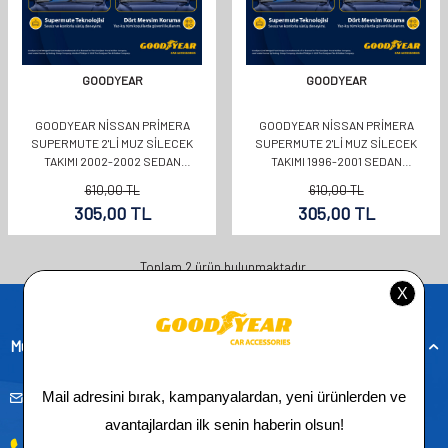
GOODYEAR
GOODYEAR
GOODYEAR NISSAN PRIMERA
GOODYEAR NISSAN PRIMERA
SUPERMUTE 2'LI MUZ SILECEK
SUPERMUTE 2'LI MUZ SILECEK
TAKIMI 2002-2002 SEDAN
TAKIMI 1996-2001 SEDAN
(650MM+480MM)
(530MM+500MM)
610,00
TL
610,00
TL
305,00
TL
305,00
TL
Toplam
2
ürün bulunmaktadır.
Müşteri Hizmetleri
musteridestek@goodyearotoaksesuar.com.tr