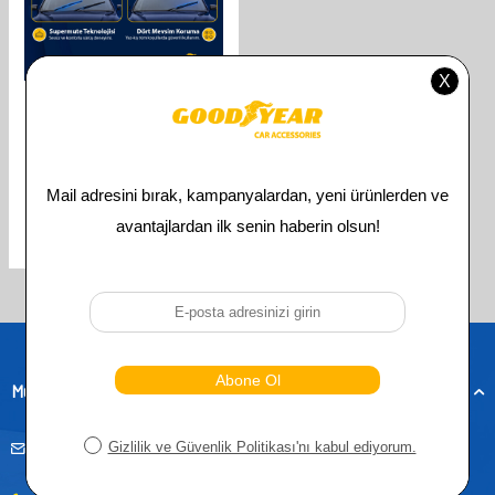
GOODYEAR
GOODYEAR OPEL INSIGNIA
SUPERMUTE 2'LI MUZ SILECEK
TAKIMI 2008-2022 SEDAN
(600MM+450MM)
610,00
TL
305,00
TL
Toplam
3
ürün bulunmaktadır.
Müşteri Hizmetleri
musteridestek@goodyearotoaksesuar.com.tr