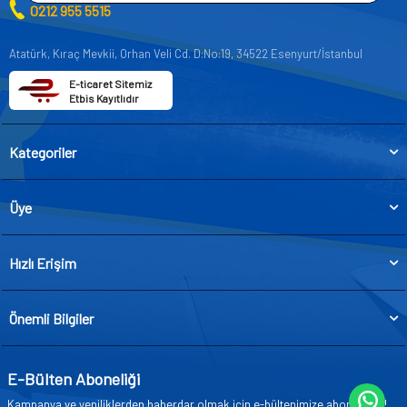
0212 955 5515
Atatürk, Kıraç Mevkii, Orhan Veli Cd. D:No:19, 34522 Esenyurt/İstanbul
E-ticaret Sitemiz
Etbis Kayıtlıdır
Kategoriler
Üye
Hızlı Erişim
Önemli Bilgiler
E-Bülten Aboneliği
Kampanya ve yeniliklerden haberdar olmak için e-bültenimize abone olun!