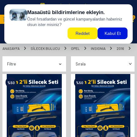
500 TL ÜZERİ KARGO BİZDEN !
0
ANASAYFA
SILECEK BULUCU
OPEL
INSIGNIA
2016
Filtre
%
50
%
50