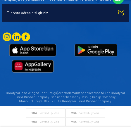
Goodyear (and Winged Foot Design) are trademarks of or licensed to The Goodyear
Tire & Rubber Company used under license by Basbug Group Company,
Istanbul/Türkiye. © 2026 The Goodyear Tire & Rubber Company.
© Tüm hakları saklıdır. https://www.goodyearotoaksesuar.web.tr