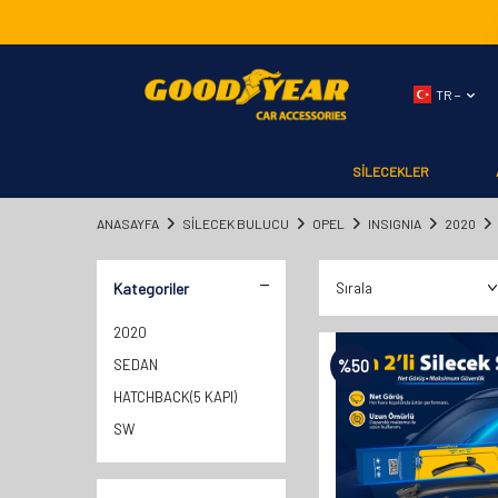
TR −
SİLECEKLER
ANASAYFA
SILECEK BULUCU
OPEL
INSIGNIA
2020
Kategoriler
2020
SEDAN
%
50
HATCHBACK(5 KAPI)
SW