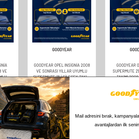
GOODYEAR
GOO
GNIA
GOODYEAR OPEL INSIGNIA 2008
GOODYEAR O
8 VE
VE SONRASI YILLAR UYUMLU
SUPERMUTE 2'
UMLU
SUPERMUTE 2'LI SILECEK TAKIMI
TAKIMI 200
 TAKIMI
600MM 450MM
(600MM
610,00
TL
610,
305,00
TL
305,
Toplam
3
ürün bulunmaktadır.