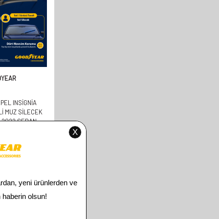
DYEAR
PEL INSIGNIA
LI MUZ SILECEK
8-2022 SEDAN
+450MM)
00
TL
00
TL