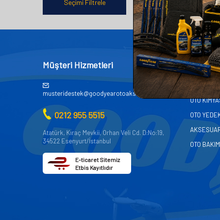
Seçimi Filtrele
Müşteri Hizmetleri
Kategor
AKÜ
musteridestek@goodyearotoaksesuar.com.tr
OTO KİMY
0212 955 5515
OTO YEDE
AKSESUA
Atatürk, Kıraç Mevkii, Orhan Veli Cd. D:No:19,
34522 Esenyurt/İstanbul
OTO BAKIM
E-ticaret Sitemiz
Etbis Kayıtlıdır