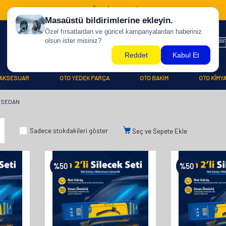
500 TL ÜZERİ KARGO BİZDEN !
AKSESUAR
OTO YEDEK PARÇA
OTO BAKIM
OTO KİMY
SEDAN
Sadece stokdakileri göster
Seç ve Sepete Ekle
%
50
%
50