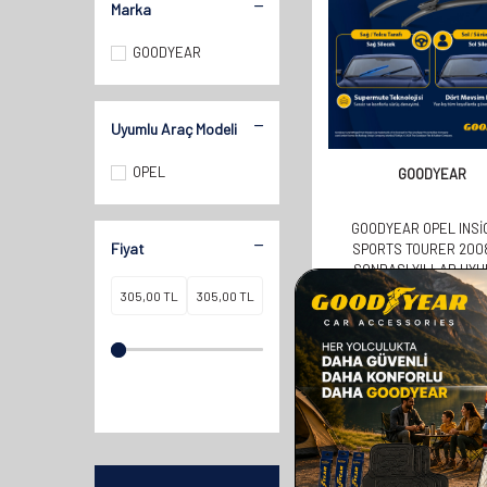
Marka
GOODYEAR
Uyumlu Araç Modeli
OPEL
GOODYEAR
GOODYEAR OPEL INSI
Fiyat
SPORTS TOURER 200
SONRASI YILLAR UY
SUPERMUTE 2'LI SILECEK
610,00
TL
600MM 450MM
305,00
TL