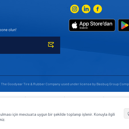
bone olun!
to The Goodyear Tire & Rubber Company used under license by Basbug Group Comp
© Tüm hakları saklıdır. https://www.goodyearotoaksesuar.web.tr
unulması için mevzuata uygun bir şekilde toplanıp işlenir. Konuyla ilgili
niz.
T
-Soft
E-Ticaret
Sistemleriyle Hazırlanmıştır.