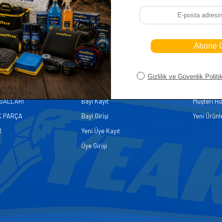
iler
Üye
Hızlı Er
Sepetim
Ana Sayfa
ASALLARI
Bayi Kayıt
Müşteri Hi
K PARÇA
Bayi Girişi
Yeni Ürünl
R
Yeni Üye Kayıt
Üye Girişi