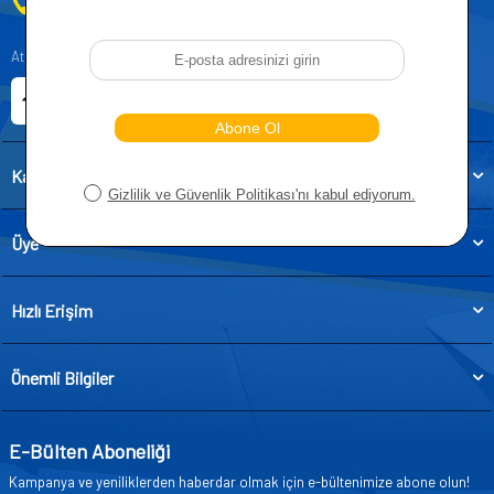
0212 955 5515
Atatürk, Kıraç Mevkii, Orhan Veli Cd. D:No:19, 34522 Esenyurt/İstanbul
E-ticaret Sitemiz
Etbis Kayıtlıdır
Kategoriler
Üye
Hızlı Erişim
Önemli Bilgiler
E-Bülten Aboneliği
Kampanya ve yeniliklerden haberdar olmak için e-bültenimize abone olun!