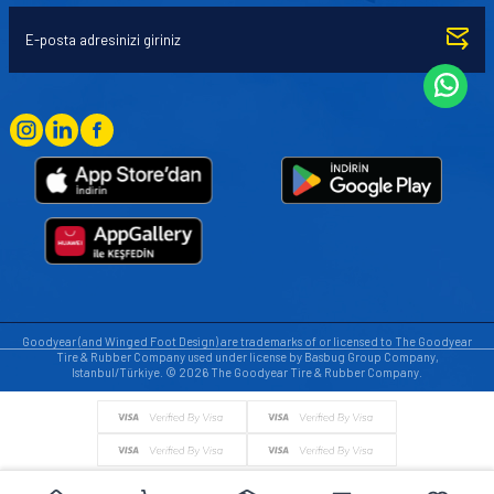
Goodyear (and Winged Foot Design) are trademarks of or licensed to The Goodyear
Tire & Rubber Company used under license by Basbug Group Company,
Istanbul/Türkiye. © 2026 The Goodyear Tire & Rubber Company.
© Tüm hakları saklıdır. https://www.goodyearotoaksesuar.web.tr