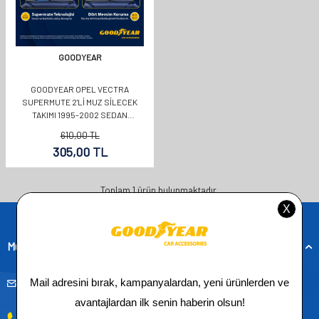
GOODYEAR
GOODYEAR OPEL VECTRA
SUPERMUTE 2'LI MUZ SILECEK
TAKIMI 1995-2002 SEDAN
(480MM+480MM)
610,00
TL
305,00
TL
Toplam
1
ürün bulunmaktadır.
Müşteri Hizmetleri
musteridestek@goodyearotoaksesuar.com.tr