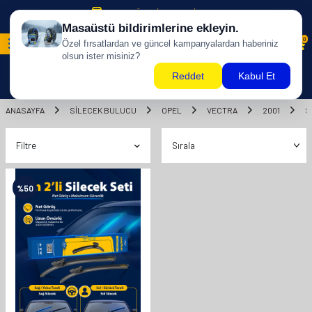
500 TL ÜZERİ KARGO BİZDEN !
0
ANASAYFA
SILECEK BULUCU
OPEL
VECTRA
2001
S
Filtre
%
50