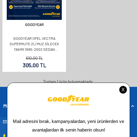
GOODYEAR
GOODYEAR OPEL VECTRA
SUPERMUTE 2'LI MUZ SILECEK
TAKIMI 1995-2002 SEDAN
(480MM+480MM)
610,00
TL
305,00
TL
Toplam
1
ürün bulunmaktadır.
Müşteri Hizmetleri
musteridestek@goodyearotoaksesuar.com.tr