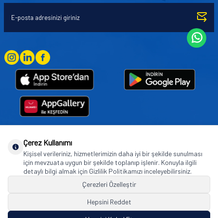
Çerez Kullanımı
Goodyear (and Winged Foot Design) are trademarks of or licensed to The Goodyear
Kişisel verileriniz, hizmetlerimizin daha iyi bir şekilde sunulması
Tire & Rubber Company used under license by Basbug Group Company,
için mevzuata uygun bir şekilde toplanıp işlenir. Konuyla ilgili
Istanbul/Türkiye. © 2026 The Goodyear Tire & Rubber Company.
detaylı bilgi almak için Gizlilik Politikamızı inceleyebilirsiniz.
Çerezleri Özelleştir
Hepsini Reddet
© Tüm hakları saklıdır. https://www.goodyearotoaksesuar.web.tr