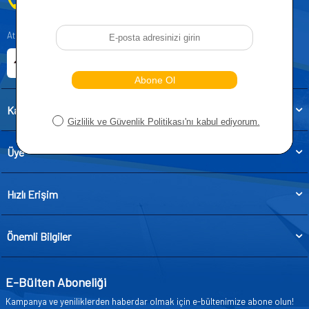
0212 955 5515
Atatürk, Kıraç Mevkii, Orhan Veli Cd. D:No:19, 34522 Esenyurt/İstanbul
E-ticaret Sitemiz
Etbis Kayıtlıdır
Kategoriler
Üye
Hızlı Erişim
Önemli Bilgiler
E-Bülten Aboneliği
Kampanya ve yeniliklerden haberdar olmak için e-bültenimize abone olun!