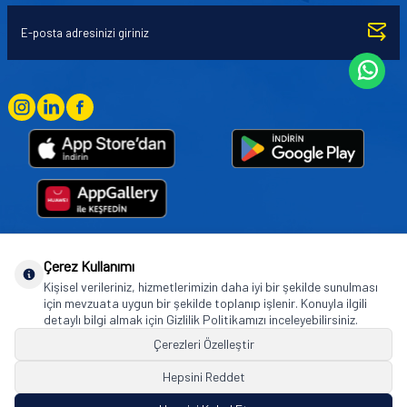
Çerez Kullanımı
Goodyear (and Winged Foot Design) are trademarks of or licensed to The Goodyear
Kişisel verileriniz, hizmetlerimizin daha iyi bir şekilde sunulması
Tire & Rubber Company used under license by Basbug Group Company,
için mevzuata uygun bir şekilde toplanıp işlenir. Konuyla ilgili
Istanbul/Türkiye. © 2026 The Goodyear Tire & Rubber Company.
detaylı bilgi almak için Gizlilik Politikamızı inceleyebilirsiniz.
Çerezleri Özelleştir
Hepsini Reddet
© Tüm hakları saklıdır. https://www.goodyearotoaksesuar.web.tr