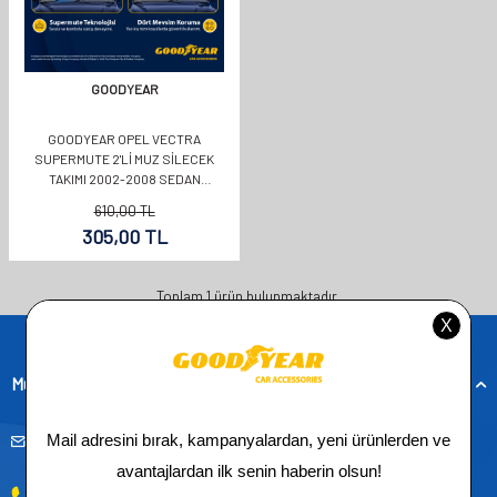
GOODYEAR
GOODYEAR OPEL VECTRA
SUPERMUTE 2'LI MUZ SILECEK
TAKIMI 2002-2008 SEDAN
(600MM+480MM)
610,00
TL
305,00
TL
Toplam
1
ürün bulunmaktadır.
Müşteri Hizmetleri
musteridestek@goodyearotoaksesuar.com.tr