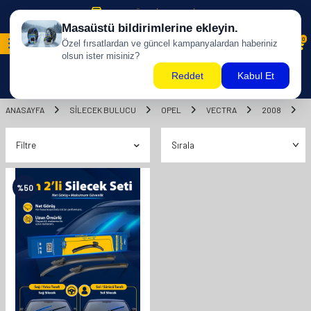
500 TL ÜZERİ KARGO BİZDEN !
0
ANASAYFA
SILECEK BULUCU
OPEL
VECTRA
2008
Filtre
%
50