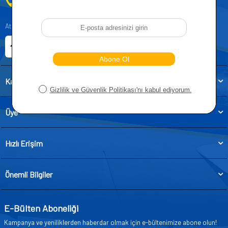
0212 955 5515
Atatürk, Kıraç Mevkii, Orhan Veli Cd. D:No:19, 34522 Esenyurt/İstanbul
E-ticaret Sitemiz
Etbis Kayıtlıdır
Kategoriler
Üye
Hızlı Erişim
Önemli Bilgiler
E-Bülten Aboneliği
Kampanya ve yeniliklerden haberdar olmak için e-bültenimize abone olun!