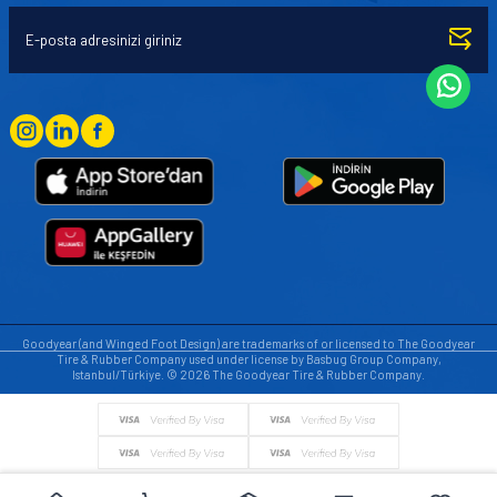
Goodyear (and Winged Foot Design) are trademarks of or licensed to The Goodyear
Tire & Rubber Company used under license by Basbug Group Company,
Istanbul/Türkiye. © 2026 The Goodyear Tire & Rubber Company.
© Tüm hakları saklıdır. https://www.goodyearotoaksesuar.web.tr