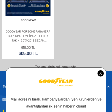
GOODYEAR
GOODYEAR PORSCHE PANAMERA
SUPERMUTE 2'LI MUZ SILECEK
TAKIMI 2013-2016 SEDAN
(650MM+480MM)
610,00
TL
305,00
TL
Toplam
1
ürün bulunmaktadır.
Müşteri Hizmetleri
musteridestek@goodyearotoaksesuar.com.tr