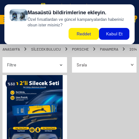
500 TL ÜZERİ KARGO BİZDEN !
0
ANASAYFA
SILECEK BULUCU
PORSCHE
PANAMERA
2014
Filtre
%
50