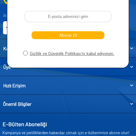
0212 955 5515
Atatürk, Kıraç Mevkii, Orhan Veli Cd. D:No:19, 34522 Esenyurt/İstanbul
E-ticaret Sitemiz
Etbis Kayıtlıdır
Kategoriler
Üye
Hızlı Erişim
Önemli Bilgiler
E-Bülten Aboneliği
Kampanya ve yeniliklerden haberdar olmak için e-bültenimize abone olun!