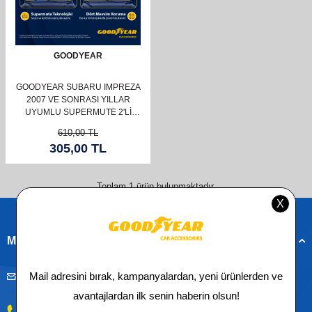
GOODYEAR
GOODYEAR SUBARU IMPREZA
2007 VE SONRASI YILLAR
UYUMLU SUPERMUTE 2'LI
SILECEK TAKIMI 600MM 400MM
610,00
TL
305,00
TL
Toplam
1
ürün bulunmaktadır.
Müşteri Hizmetleri
musteridestek@goodyearotoaksesuar.com.tr