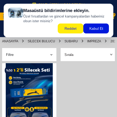
500 TL ÜZERİ KARGO BİZDEN !
0
ANASAYFA
SILECEK BULUCU
SUBARU
IMPREZA
201
Filtre
%
50