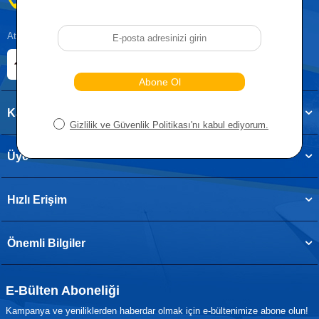
0212 955 5515
Atatürk, Kıraç Mevkii, Orhan Veli Cd. D:No:19, 34522 Esenyurt/İstanbul
E-ticaret Sitemiz
Etbis Kayıtlıdır
Kategoriler
Üye
Hızlı Erişim
Önemli Bilgiler
E-Bülten Aboneliği
Kampanya ve yeniliklerden haberdar olmak için e-bültenimize abone olun!