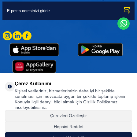
Çerez Kullanımı
Kişisel verileriniz, hizmetlerimizin daha iyi bir şekilde
Goodyear (and Winged Foot Design) are trademarks of or licensed to The Goodyear
sunulması için mevzuata uygun bir şekilde toplanıp işlenir.
Tire & Rubber Company used under license by Basbug Group Company,
Konuyla ilgili detaylı bilgi almak için Gizlilik Politikamızı
Istanbul/Türkiye. © 2026 The Goodyear Tire & Rubber Company.
inceleyebilirsiniz.
Çerezleri Özelleştir
Hepsini Reddet
© Tüm hakları saklıdır. https://www.goodyearotoaksesuar.web.tr