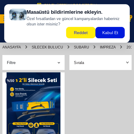
500 TL ÜZERİ KARGO BİZDEN !
0
ANASAYFA
SILECEK BULUCU
SUBARU
IMPREZA
201
Filtre
%
50