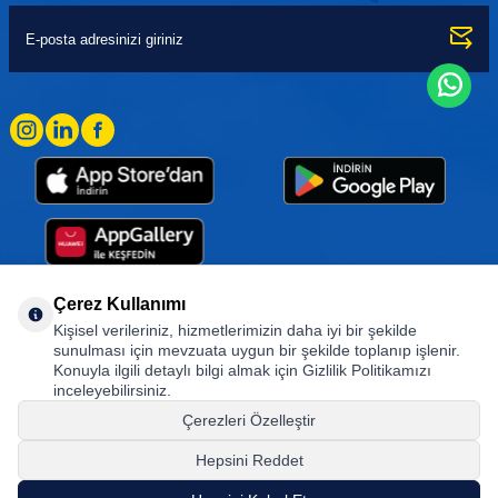
Çerez Kullanımı
Kişisel verileriniz, hizmetlerimizin daha iyi bir şekilde
Goodyear (and Winged Foot Design) are trademarks of or licensed to The Goodyear
sunulması için mevzuata uygun bir şekilde toplanıp işlenir.
Tire & Rubber Company used under license by Basbug Group Company,
Konuyla ilgili detaylı bilgi almak için Gizlilik Politikamızı
Istanbul/Türkiye. © 2026 The Goodyear Tire & Rubber Company.
inceleyebilirsiniz.
Çerezleri Özelleştir
Hepsini Reddet
© Tüm hakları saklıdır. https://www.goodyearotoaksesuar.web.tr