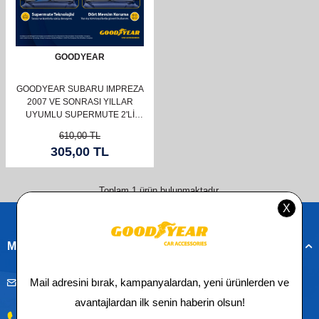
GOODYEAR
GOODYEAR SUBARU IMPREZA
2007 VE SONRASI YILLAR
UYUMLU SUPERMUTE 2'LI
SILECEK TAKIMI 600MM 400MM
610,00
TL
305,00
TL
Toplam
1
ürün bulunmaktadır.
Müşteri Hizmetleri
musteridestek@goodyearotoaksesuar.com.tr