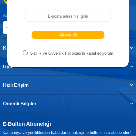
0212 955 5515
Atatürk, Kıraç Mevkii, Orhan Veli Cd. D:No:19, 34522 Esenyurt/İstanbul
E-ticaret Sitemiz
Etbis Kayıtlıdır
Kategoriler
Üye
Hızlı Erişim
Önemli Bilgiler
E-Bülten Aboneliği
Kampanya ve yeniliklerden haberdar olmak için e-bültenimize abone olun!