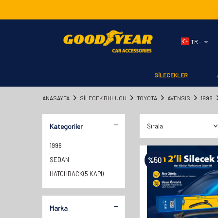
TR −
SİLECEKLER
ANASAYFA
SILECEK BULUCU
TOYOTA
AVENSIS
1998
Kategoriler
1998
SEDAN
%
50
HATCHBACK(5 KAPI)
Marka