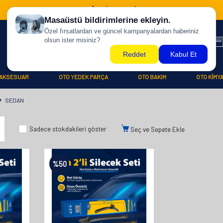
500 TL ÜZERİ KARGO BİZDEN !
AKSESUAR
OTO YEDEK PARÇA
OTO BAKIM
OTO KİMY
SEDAN
Sadece stokdakileri göster
Seç ve Sepete Ekle
%
50