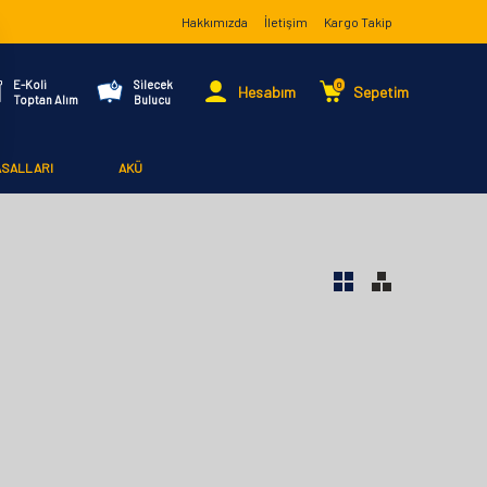
Hakkımızda
İletişim
Kargo Takip
E-Koli
Silecek
0
Hesabım
Sepetim
Toptan Alım
Bulucu
ASALLARI
AKÜ