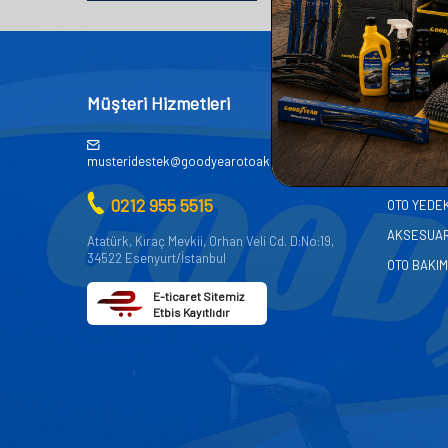
Müşteri Hizmetleri
Kategor
AKÜ
musteridestek@goodyearotoaksesuar.com.tr
OTO KİMY
0212 955 5515
OTO YEDE
AKSESUA
Atatürk, Kıraç Mevkii, Orhan Veli Cd. D:No:19,
34522 Esenyurt/İstanbul
OTO BAKIM
E-ticaret Sitemiz
Etbis Kayıtlıdır