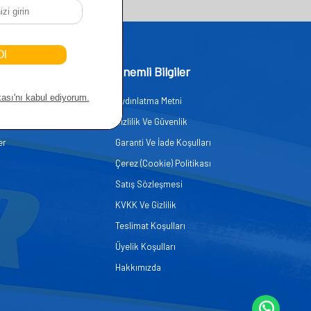
işim
Önemli Bilgiler
Aydınlatma Metni
zmetleri
Gizlilik Ve Güvenlik
er
Garanti Ve İade Koşulları
Çerez (Cookie) Politikası
Satış Sözleşmesi
KVKK Ve Gizlilik
Teslimat Koşulları
Üyelik Koşulları
Hakkımızda