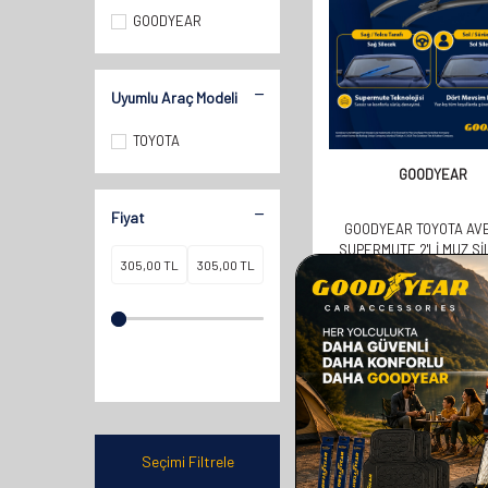
GOODYEAR
Uyumlu Araç Modeli
TOYOTA
GOODYEAR
Fiyat
GOODYEAR TOYOTA AV
SUPERMUTE 2'LI MUZ S
TAKIMI 1998-2017 SE
(650MM+400MM)
610,00
TL
305,00
TL
Seçimi Filtrele