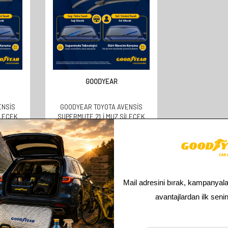
GOODYEAR
ENSIS
GOODYEAR TOYOTA AVENSIS
ILECEK
SUPERMUTE 2'LI MUZ SILECEK
DAN
TAKIMI 1998-2003 SEDAN
(530MM+450MM)
610,00
TL
305,00
TL
Toplam
2
ürün bulunmaktadır.