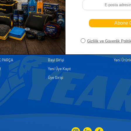
iler
Üye
Hızlı Er
Sepetim
Ana Sayfa
ASALLARI
Bayi Kayıt
Müşteri Hi
K PARÇA
Bayi Girişi
Yeni Ürünl
R
Yeni Üye Kayıt
Üye Girişi