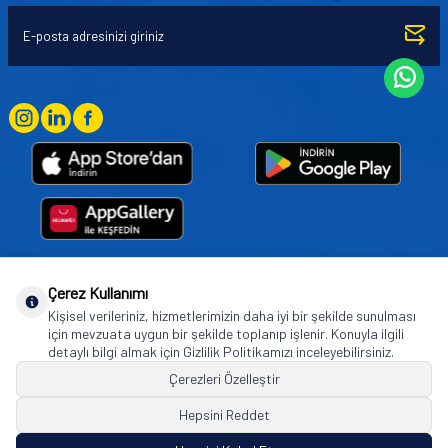
Çerez Kullanımı
Goodyear (and Winged Foot Design) are trademarks of or licensed to The Goodyear
Kişisel verileriniz, hizmetlerimizin daha iyi bir şekilde sunulması
Tire & Rubber Company used under license by Basbug Group Company,
için mevzuata uygun bir şekilde toplanıp işlenir. Konuyla ilgili
Istanbul/Türkiye. © 2026 The Goodyear Tire & Rubber Company.
detaylı bilgi almak için Gizlilik Politikamızı inceleyebilirsiniz.
Çerezleri Özelleştir
Hepsini Reddet
© Tüm hakları saklıdır. https://www.goodyearotoaksesuar.web.tr