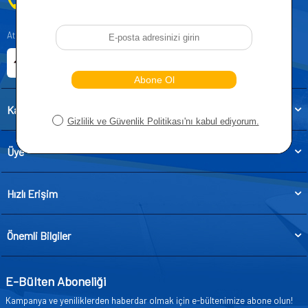
0212 955 5515
Atatürk, Kıraç Mevkii, Orhan Veli Cd. D:No:19, 34522 Esenyurt/İstanbul
E-ticaret Sitemiz
Etbis Kayıtlıdır
Kategoriler
Üye
Hızlı Erişim
Önemli Bilgiler
E-Bülten Aboneliği
Kampanya ve yeniliklerden haberdar olmak için e-bültenimize abone olun!