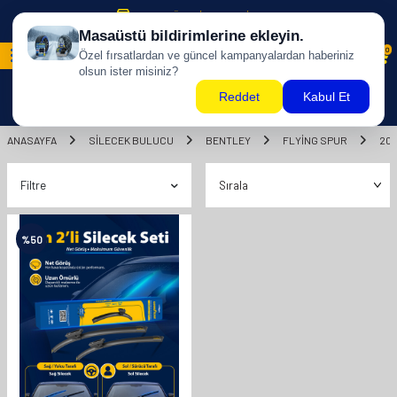
500 TL ÜZERİ KARGO BİZDEN !
0
ANASAYFA
SILECEK BULUCU
BENTLEY
FLYİNG SPUR
202
Filtre
%
50