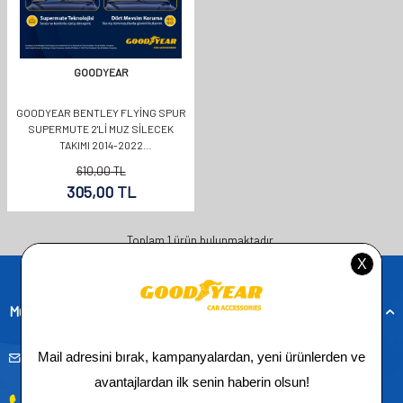
GOODYEAR
GOODYEAR BENTLEY FLYING SPUR
SUPERMUTE 2'LI MUZ SILECEK
TAKIMI 2014-2022
SEDAN(600MM+600MM)
610,00
TL
305,00
TL
Toplam
1
ürün bulunmaktadır.
Müşteri Hizmetleri
musteridestek@goodyearotoaksesuar.com.tr