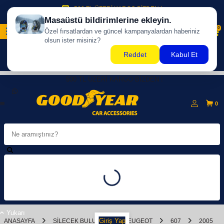
500 TL ÜZERİ KARGO BİZDEN !
0
500 TL ÜZERİ KARGO BİZDEN !
0
Yukarı
Giriş Yap
ANASAYFA
SILECEK BULUCU
PEUGEOT
607
2005