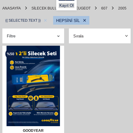
Kayıt Ol
ANASAYFA
SILECEK BULUCU
PEUGEOT
607
2005
×
×
HEPSİNİ SİL
{{ SELECTED.TEXT }}
Filtre
%
50
GOODYEAR