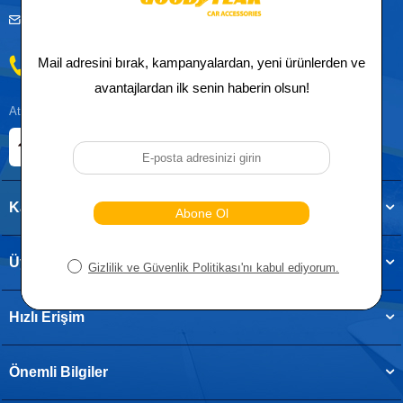
musteridestek@goodyearotoaksesuar.com.tr
0212 955 5515
Atatürk, Kıraç Mevkii, Orhan Veli Cd. D:No:19, 34522 Esenyurt/İstanbul
E-ticaret Sitemiz
Etbis Kayıtlıdır
Kategoriler
Üye
Hızlı Erişim
Önemli Bilgiler