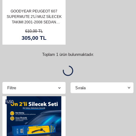
GOODYEAR PEUGEOT 607
SUPERMUTE 2'LI MUZ SILECEK
TAKIMI 2001-2008 SEDAN
(650MM+530MM)
610,00
TL
305,00
TL
Toplam
1
ürün bulunmaktadır.
Filtre
%
50