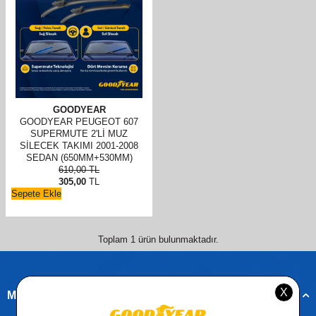
GOODYEAR
GOODYEAR PEUGEOT 607
SUPERMUTE 2'LI MUZ
SILECEK TAKIMI 2001-2008
SEDAN (650MM+530MM)
610,00
TL
305,00
TL
Sepete Ekle
Toplam
1
ürün bulunmaktadır.
Müşteri Hizmetleri