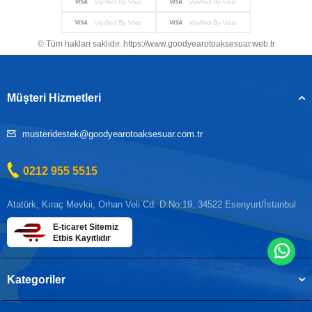
© Tüm hakları saklıdır. https://www.goodyearotoaksesuar.web.tr
Müşteri Hizmetleri
musteridestek@goodyearotoaksesuar.com.tr
0212 955 5515
Atatürk, Kıraç Mevkii, Orhan Veli Cd. D:No:19, 34522 Esenyurt/İstanbul
E-ticaret Sitemiz
Etbis Kayıtlıdır
Kategoriler