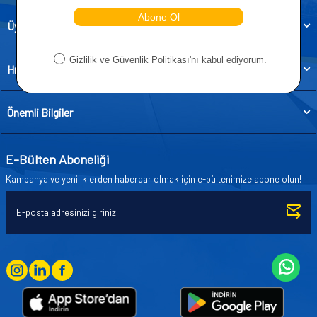
Üye
Hızlı Erişim
Önemli Bilgiler
E-Bülten Aboneliği
Kampanya ve yeniliklerden haberdar olmak için e-bültenimize abone olun!