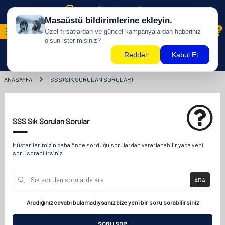
500 TL ÜZERİ KARGO BİZDEN !
0
ANASAYFA
SSS (SIK SORULAN SORULAR)
SSS Sık Sorulan Sorular
Müşterilerimizin daha önce sorduğu sorulardan yararlanabilir yada yeni
soru sorabilirsiniz.
ARA
Aradığınız cevabı bulamadıysanız bize yeni bir soru sorabilirsiniz
SORU SOR