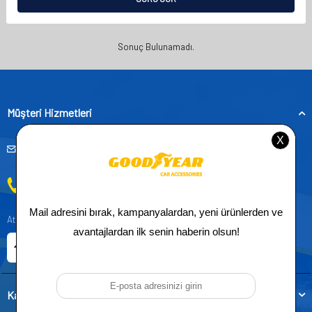
Sonuç Bulunamadı.
Müşteri Hizmetleri
musteridestek@goodyearotoaksesuar.com.tr
0212 955 5515
Atatürk, Kıraç Mevkii, Orhan Veli Cd. D:No:19, 34522 Esenyurt/İstanbul
E-ticaret Sitemiz
Etbis Kayıtlıdır
Kategoriler