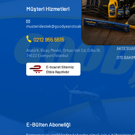
Müşteri Hizmetleri
Kategor
AKÜ
musteridestek@goodyearotoaksesuar.com.tr
OTO KİMY
0212 955 5515
OTO YEDE
AKSESUA
Atatürk, Kıraç Mevkii, Orhan Veli Cd. D:No:19,
34522 Esenyurt/İstanbul
OTO BAKIM
E-ticaret Sitemiz
Etbis Kayıtlıdır
E-Bülten Aboneliği