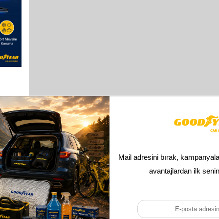
SHQAI
UYUMLU
MM)
Toplam
1
ürün bulunmaktadır.