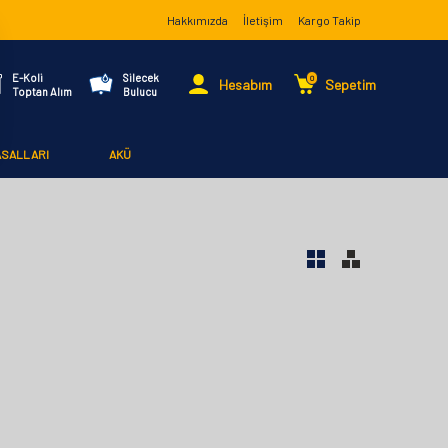
Hakkımızda
İletişim
Kargo Takip
E-Koli
Silecek
0
Hesabım
Sepetim
Toptan Alım
Bulucu
ASALLARI
AKÜ