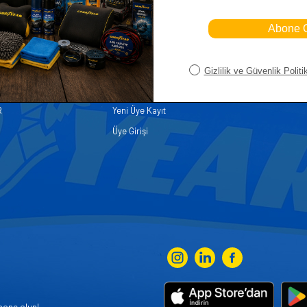
iler
Üye
Hızlı Er
Sepetim
Ana Sayfa
ASALLARI
Bayi Kayıt
Müşteri Hi
K PARÇA
Bayi Girişi
Yeni Ürünl
R
Yeni Üye Kayıt
Üye Girişi