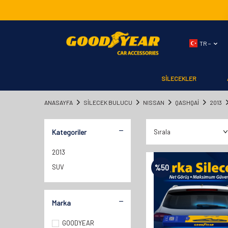
TR −
SİLECEKLER
ANASAYFA
SILECEK BULUCU
NISSAN
QASHQAİ
2013
Kategoriler
2013
SUV
%
50
Marka
GOODYEAR