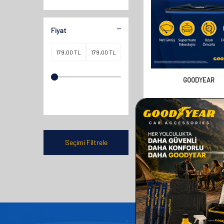
Fiyat
GOODYEAR
GOODYEAR NISSAN QA
SUV 2007-2013 ARASI 
ARKA SILECEK (350
358,00
TL
Seçimi Filtrele
179,00
TL