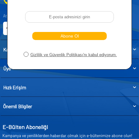
0212 955 5515
Atatürk, Kıraç Mevkii, Orhan Veli Cd. D:No:19, 34522 Esenyurt/İstanbul
E-ticaret Sitemiz
Etbis Kayıtlıdır
Kategoriler
Üye
Hızlı Erişim
Önemli Bilgiler
E-Bülten Aboneliği
Kampanya ve yeniliklerden haberdar olmak için e-bültenimize abone olun!