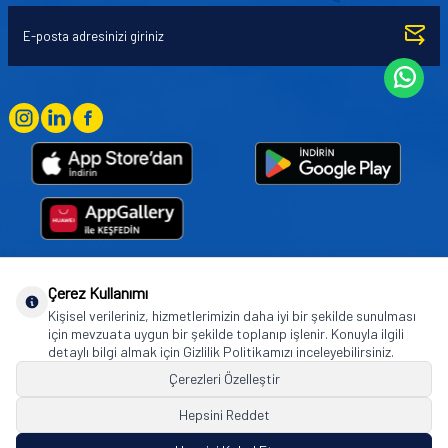
Çerez Kullanımı
Goodyear (and Winged Foot Design) are trademarks of or licensed to The Goodyear
Kişisel verileriniz, hizmetlerimizin daha iyi bir şekilde sunulması
Tire & Rubber Company used under license by Basbug Group Company,
için mevzuata uygun bir şekilde toplanıp işlenir. Konuyla ilgili
Istanbul/Türkiye. © 2026 The Goodyear Tire & Rubber Company.
detaylı bilgi almak için Gizlilik Politikamızı inceleyebilirsiniz.
Çerezleri Özelleştir
Hepsini Reddet
© Tüm hakları saklıdır. https://www.goodyearotoaksesuar.web.tr