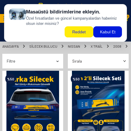
500 TL ÜZERİ KARGO BİZDEN !
0
ANASAYFA
SILECEK BULUCU
NISSAN
X TRAİL
2008
Filtre
%
50
%
50