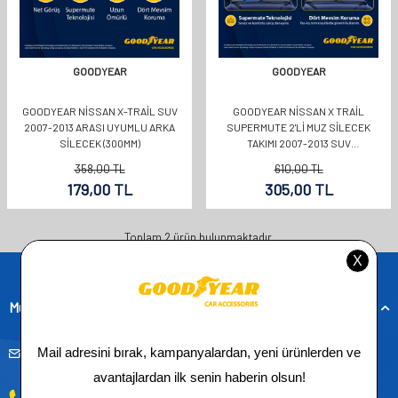
GOODYEAR
GOODYEAR
GOODYEAR NISSAN X-TRAIL SUV
GOODYEAR NISSAN X TRAIL
2007-2013 ARASI UYUMLU ARKA
SUPERMUTE 2'LI MUZ SILECEK
SILECEK (300MM)
TAKIMI 2007-2013 SUV
(600MM+400MM)
358,00
TL
610,00
TL
179,00
TL
305,00
TL
Toplam
2
ürün bulunmaktadır.
Müşteri Hizmetleri
musteridestek@goodyearotoaksesuar.com.tr