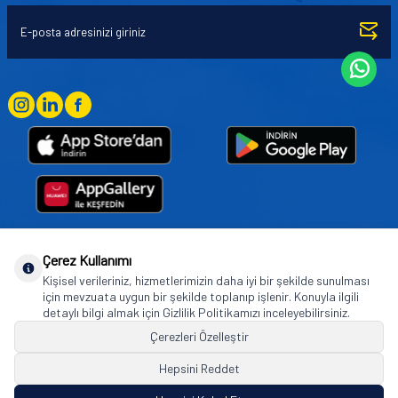
Çerez Kullanımı
Goodyear (and Winged Foot Design) are trademarks of or licensed to The Goodyear
Kişisel verileriniz, hizmetlerimizin daha iyi bir şekilde sunulması
Tire & Rubber Company used under license by Basbug Group Company,
için mevzuata uygun bir şekilde toplanıp işlenir. Konuyla ilgili
Istanbul/Türkiye. © 2026 The Goodyear Tire & Rubber Company.
detaylı bilgi almak için Gizlilik Politikamızı inceleyebilirsiniz.
Çerezleri Özelleştir
Hepsini Reddet
© Tüm hakları saklıdır. https://www.goodyearotoaksesuar.web.tr