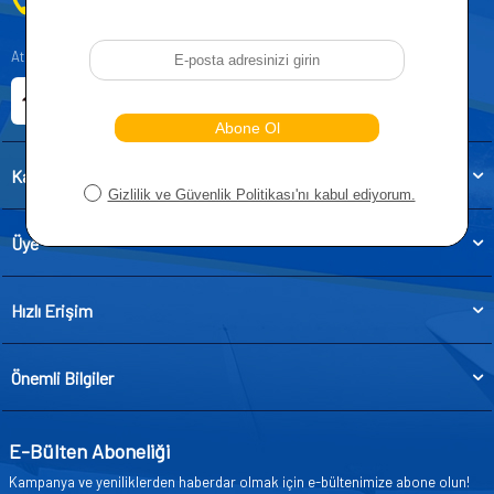
0212 955 5515
Atatürk, Kıraç Mevkii, Orhan Veli Cd. D:No:19, 34522 Esenyurt/İstanbul
E-ticaret Sitemiz
Etbis Kayıtlıdır
Kategoriler
Üye
Hızlı Erişim
Önemli Bilgiler
E-Bülten Aboneliği
Kampanya ve yeniliklerden haberdar olmak için e-bültenimize abone olun!