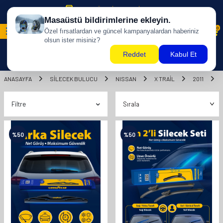
500 TL ÜZERİ KARGO BİZDEN !
0
ANASAYFA
SILECEK BULUCU
NISSAN
X TRAİL
2011
Filtre
%
50
%
50