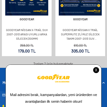
GOODYEAR
GOODYEAR
GOODYEAR NISSAN X-TRAIL SUV
GOODYEAR NISSAN X TRAIL
2007-2013 ARASI UYUMLU ARKA
SUPERMUTE 2'LI MUZ SILECEK
SILECEK (300MM)
TAKIMI 2007-2013 SUV
(600MM+400MM)
358,00
TL
610,00
TL
179,00
TL
305,00
TL
Toplam
2
ürün bulunmaktadır.
Müşteri Hizmetleri
musteridestek@goodyearotoaksesuar.com.tr