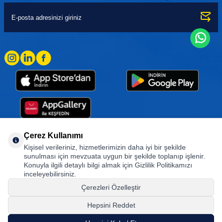
Çerez Kullanımı
Kişisel verileriniz, hizmetlerimizin daha iyi bir şekilde
Goodyear (and Winged Foot Design) are trademarks of or licensed to The Goodyear
sunulması için mevzuata uygun bir şekilde toplanıp işlenir.
Tire & Rubber Company used under license by Basbug Group Company,
Konuyla ilgili detaylı bilgi almak için Gizlilik Politikamızı
Istanbul/Türkiye. © 2026 The Goodyear Tire & Rubber Company.
inceleyebilirsiniz.
Çerezleri Özelleştir
Hepsini Reddet
© Tüm hakları saklıdır. https://www.goodyearotoaksesuar.web.tr