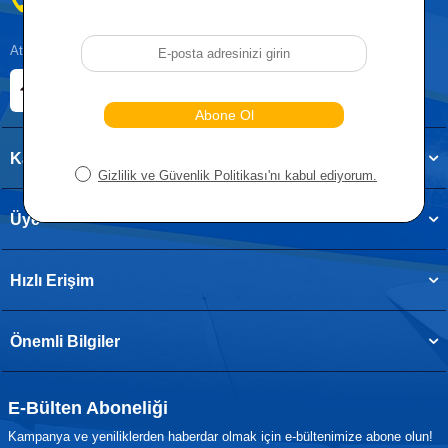
0212 955 5515
Atatürk, Kıraç Mevkii, Orhan Veli Cd. D:No:19, 34522 Esenyurt/İstanbul
E-ticaret Sitemiz
Etbis Kayıtlıdır
Kategoriler
Üye
Hızlı Erişim
Önemli Bilgiler
E-Bülten Aboneliği
Kampanya ve yeniliklerden haberdar olmak için e-bültenimize abone olun!