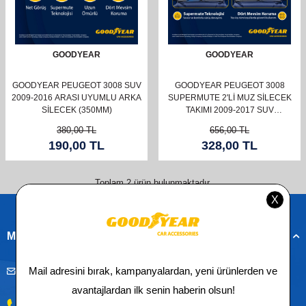
GOODYEAR
GOODYEAR
GOODYEAR PEUGEOT 3008 SUV
GOODYEAR PEUGEOT 3008
2009-2016 ARASI UYUMLU ARKA
SUPERMUTE 2'LI MUZ SILECEK
SILECEK (350MM)
TAKIMI 2009-2017 SUV
(750MM+700MM)
380,00
TL
656,00
TL
190,00
TL
328,00
TL
Toplam
2
ürün bulunmaktadır.
Müşteri Hizmetleri
musteridestek@goodyearotoaksesuar.com.tr