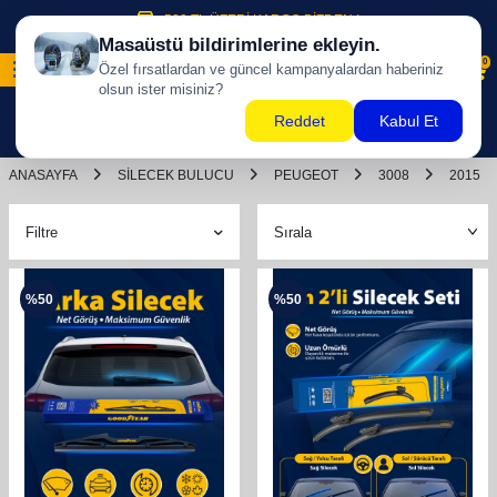
500 TL ÜZERİ KARGO BİZDEN !
0
ANASAYFA
SILECEK BULUCU
PEUGEOT
3008
2015
Filtre
%
50
%
50