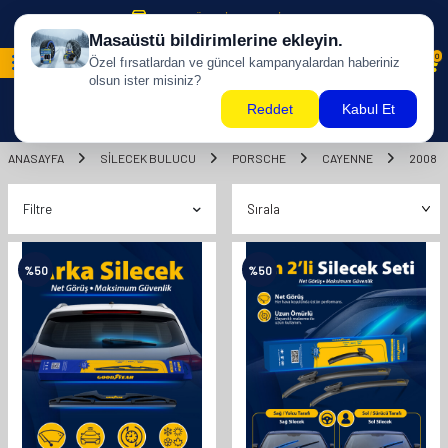
500 TL ÜZERİ KARGO BİZDEN !
0
ANASAYFA
SILECEK BULUCU
PORSCHE
CAYENNE
2008
Filtre
%
50
%
50