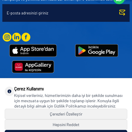
Çerez Kullanımı
Goodyear (and Winged Foot Design) are trademarks of or licensed to The Goodyear
Kişisel verileriniz, hizmetlerimizin daha iyi bir şekilde sunulması
Tire & Rubber Company used under license by Basbug Group Company,
için mevzuata uygun bir şekilde toplanıp işlenir. Konuyla ilgili
Istanbul/Türkiye. © 2026 The Goodyear Tire & Rubber Company.
detaylı bilgi almak için Gizlilik Politikamızı inceleyebilirsiniz.
Çerezleri Özelleştir
Hepsini Reddet
© Tüm hakları saklıdır. https://www.goodyearotoaksesuar.web.tr