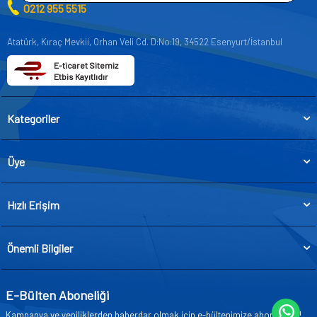
0212 955 5515
Atatürk, Kıraç Mevkii, Orhan Veli Cd. D:No:19, 34522 Esenyurt/İstanbul
E-ticaret Sitemiz
Etbis Kayıtlıdır
Kategoriler
Üye
Hızlı Erişim
Önemli Bilgiler
E-Bülten Aboneliği
Kampanya ve yeniliklerden haberdar olmak için e-bültenimize abone olun!