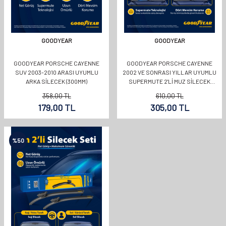
GOODYEAR
GOODYEAR
GOODYEAR PORSCHE CAYENNE
GOODYEAR PORSCHE CAYENNE
SUV 2003-2010 ARASI UYUMLU
2002 VE SONRASI YILLAR UYUMLU
ARKA SILECEK (300MM)
SUPERMUTE 2'LI MUZ SILECEK
TAKIMI 650MM 650MM
358,00
TL
610,00
TL
179,00
TL
305,00
TL
%
50