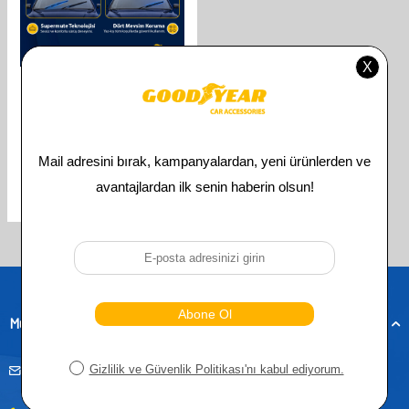
GOODYEAR
GOODYEAR PORSCHE CAYENNE
SUPERMUTE 2'LI MUZ SILECEK
TAKIMI 2002-2010 SUV
(650MM+650MM)
610,00
TL
305,00
TL
Toplam
3
ürün bulunmaktadır.
Müşteri Hizmetleri
musteridestek@goodyearotoaksesuar.com.tr