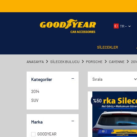
TR −
SİLECEKLER
ANASAYFA
SILECEK BULUCU
PORSCHE
CAYENNE
201
Kategoriler
2014
SUV
%
50
Marka
GOODYEAR