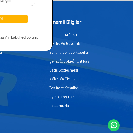
işim
Önemli Bilgiler
Aydınlatma Metni
zmetleri
Gizlilik Ve Güvenlik
er
Garanti Ve İade Koşulları
Çerez (Cookie) Politikası
Satış Sözleşmesi
KVKK Ve Gizlilik
Teslimat Koşulları
Üyelik Koşulları
Hakkımızda