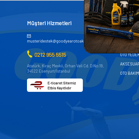
Müşteri Hizmetleri
Kategor
AKÜ
musteridestek@goodyearotoaksesuar.com.tr
OTO KİMY
0212 955 5515
OTO YEDE
AKSESUA
Atatürk, Kıraç Mevkii, Orhan Veli Cd. D:No:19,
34522 Esenyurt/İstanbul
OTO BAKIM
E-ticaret Sitemiz
Etbis Kayıtlıdır