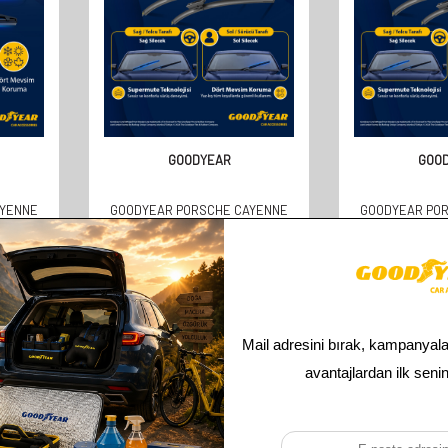
GOODYEAR
GOO
AYENNE
GOODYEAR PORSCHE CAYENNE
GOODYEAR PO
UYUMLU
2002 VE SONRASI YILLAR
SUPERMUTE 2'
MM)
UYUMLU SUPERMUTE 2'LI MUZ
TAKIMI 20
SILECEK TAKIMI 650MM 650MM
(650MM
610,00
TL
610,
305,00
TL
305,
Toplam
3
ürün bulunmaktadır.