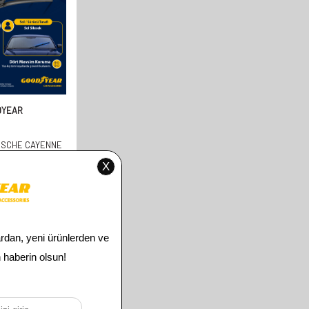
DYEAR
RSCHE CAYENNE
LI MUZ SILECEK
10-2017 SUV
+650MM)
00
TL
00
TL