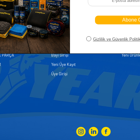
iler
Üye
Hızlı Er
Sepetim
Ana Sayfa
ASALLARI
Bayi Kayıt
Müşteri Hi
K PARÇA
Bayi Girişi
Yeni Ürünl
R
Yeni Üye Kayıt
Üye Girişi