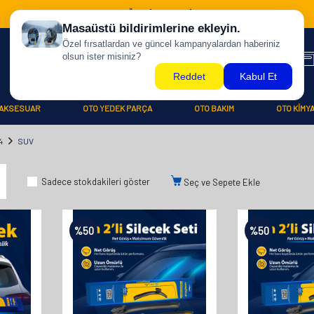
500 TL ÜZERİ KARGO BİZDEN !
AKSESUAR
OTO YEDEK PARÇA
OTO BAKIM
OTO KİMY
4
SUV
Sadece stokdakileri göster
Seç ve Sepete Ekle
%
50
%
50