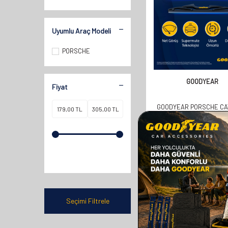
Uyumlu Araç Modeli
PORSCHE
GOODYEAR
Fiyat
GOODYEAR PORSCHE C
SUV 2011-2017 ARASI 
ARKA SILECEK (300
358,00
TL
179,00
TL
Seçimi Filtrele