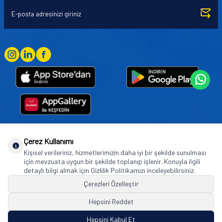
Çerez Kullanımı
Goodyear (and Winged Foot Design) are trademarks of or licensed to The Goodyear
Kişisel verileriniz, hizmetlerimizin daha iyi bir şekilde sunulması
Tire & Rubber Company used under license by Basbug Group Company,
için mevzuata uygun bir şekilde toplanıp işlenir. Konuyla ilgili
Istanbul/Türkiye. © 2026 The Goodyear Tire & Rubber Company.
detaylı bilgi almak için Gizlilik Politikamızı inceleyebilirsiniz.
Çerezleri Özelleştir
Hepsini Reddet
© Tüm hakları saklıdır. https://www.goodyearotoaksesuar.web.tr
Hepsini Kabul Et