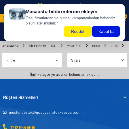
500 TL ÜZERİ KARGO BİZDEN !
0
ANASAYFA
SILECEK BULUCU
PEUGEOT
5008
2015
Filtre
İlgili kategoriye ait ürün bulunmamaktadır.
Müşteri Hizmetleri
musteridestek@goodyearotoaksesuar.com.tr
0212 955 5515