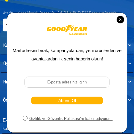
Atatürk, Kıraç Mevkii, Orhan Veli Cd. D:No:19, 34522 Esenyurt/İstanbul
E-ticaret Sitemiz
Etbis Kayıtlıdır
Kategoriler
Üye
Hızlı Erişim
Önemli Bilgiler
E-Bülten Aboneliği
Kampanya ve yeniliklerden haberdar olmak için e-bültenimize abone olun!