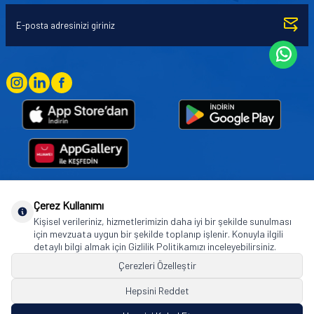
Çerez Kullanımı
Goodyear (and Winged Foot Design) are trademarks of or licensed to The Goodyear
Kişisel verileriniz, hizmetlerimizin daha iyi bir şekilde sunulması
Tire & Rubber Company used under license by Basbug Group Company,
için mevzuata uygun bir şekilde toplanıp işlenir. Konuyla ilgili
Istanbul/Türkiye. © 2026 The Goodyear Tire & Rubber Company.
detaylı bilgi almak için Gizlilik Politikamızı inceleyebilirsiniz.
Çerezleri Özelleştir
Hepsini Reddet
© Tüm hakları saklıdır. https://www.goodyearotoaksesuar.web.tr