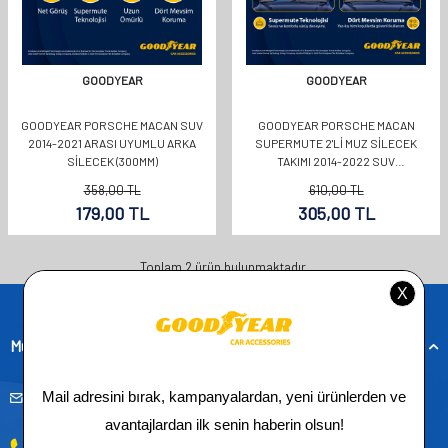
GOODYEAR
GOODYEAR
GOODYEAR PORSCHE MACAN SUV
GOODYEAR PORSCHE MACAN
2014-2021 ARASI UYUMLU ARKA
SUPERMUTE 2'LI MUZ SILECEK
SILECEK (300MM)
TAKIMI 2014-2022 SUV
(600MM+500MM)
358,00
TL
610,00
TL
179,00
TL
305,00
TL
Toplam
2
ürün bulunmaktadır.
Müşteri Hizmetleri
musteridestek@goodyearotoaksesuar.com.tr