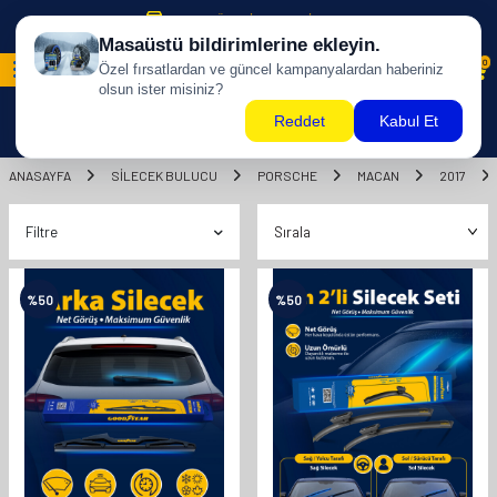
500 TL ÜZERİ KARGO BİZDEN !
0
ANASAYFA
SILECEK BULUCU
PORSCHE
MACAN
2017
Filtre
%
50
%
50