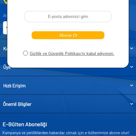
0212 955 5515
Atatürk, Kıraç Mevkii, Orhan Veli Cd. D:No:19, 34522 Esenyurt/İstanbul
E-ticaret Sitemiz
Etbis Kayıtlıdır
Kategoriler
Üye
Hızlı Erişim
Önemli Bilgiler
E-Bülten Aboneliği
Kampanya ve yeniliklerden haberdar olmak için e-bültenimize abone olun!