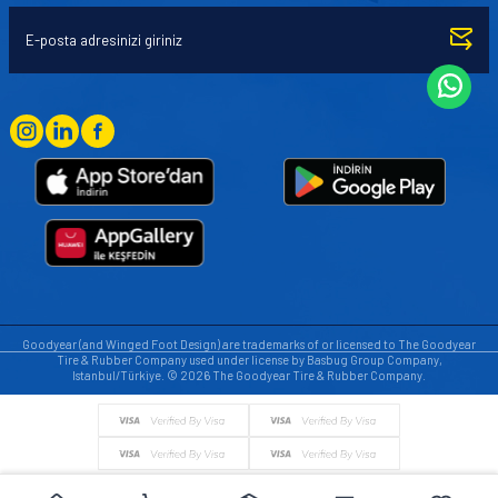
Goodyear (and Winged Foot Design) are trademarks of or licensed to The Goodyear
Tire & Rubber Company used under license by Basbug Group Company,
Istanbul/Türkiye. © 2026 The Goodyear Tire & Rubber Company.
© Tüm hakları saklıdır. https://www.goodyearotoaksesuar.web.tr