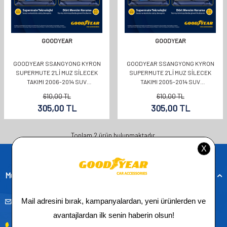
GOODYEAR
GOODYEAR
GOODYEAR SSANGYONG KYRON
GOODYEAR SSANGYONG KYRON
SUPERMUTE 2'LI MUZ SILECEK
SUPERMUTE 2'LI MUZ SILECEK
TAKIMI 2006-2014 SUV
TAKIMI 2005-2014 SUV
(550MM+480MM)
(550MM+480MM)
610,00
TL
610,00
TL
305,00
TL
305,00
TL
Toplam
2
ürün bulunmaktadır.
Müşteri Hizmetleri
musteridestek@goodyearotoaksesuar.com.tr