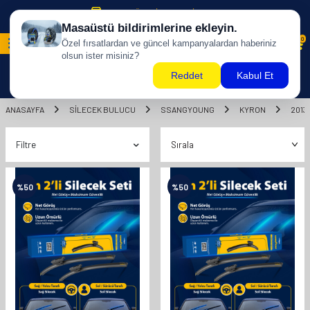
500 TL ÜZERİ KARGO BİZDEN !
0
ANASAYFA
SILECEK BULUCU
SSANGYOUNG
KYRON
2013
Filtre
%
50
%
50