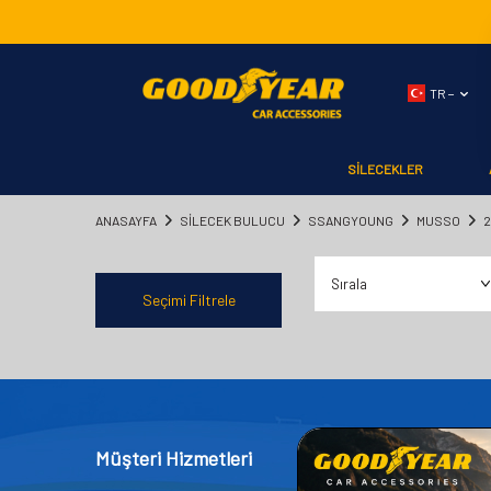
TR −
SİLECEKLER
ANASAYFA
SILECEK BULUCU
SSANGYOUNG
MUSSO
2
Seçimi Filtrele
Müşteri Hizmetleri
Kategor