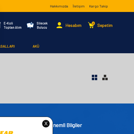
Hakkımızda
İletişim
Kargo Takip
E-Koli
Silecek
0
Hesabım
Sepetim
Toptan Alım
Bulucu
ASALLARI
AKÜ
işim
Önemli Bilgiler