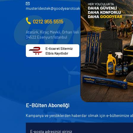
AKÜ
musteridestek@goodyearotoaksesuar.com.tr
OTO KİMY
0212 955 5515
OTO YEDE
AKSESUA
Atatürk, Kıraç Mevkii, Orhan Veli Cd. D:No:19,
34522 Esenyurt/İstanbul
OTO BAKIM
E-ticaret Sitemiz
Etbis Kayıtlıdır
E-Bülten Aboneliği
Kampanya ve yeniliklerden haberdar olmak için e-bültenimize a