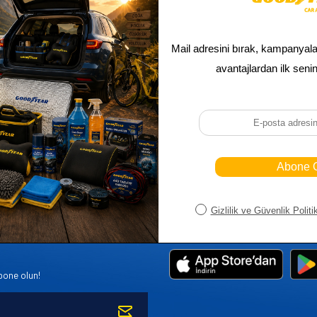
Sepetim
Ana Sayfa
ASALLARI
Bayi Kayıt
Müşteri Hi
K PARÇA
Bayi Girişi
Yeni Ürünl
R
Yeni Üye Kayıt
Üye Girişi
bone olun!