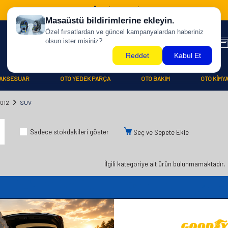
500 TL ÜZERİ KARGO BİZDEN !
AKSESUAR
OTO YEDEK PARÇA
OTO BAKIM
OTO KİMY
012
SUV
Sadece stokdakileri göster
Seç ve Sepete Ekle
İlgili kategoriye ait ürün bulunmamaktadır.
iler
Üye
Hızlı Er