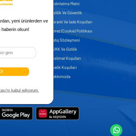
Aydınlatma Metni
zmetleri
Gizlilik Ve Güvenlik
er
Garanti Ve İade Koşulları
Çerez (Cookie) Politikası
Satış Sözleşmesi
KVKK Ve Gizlilik
Teslimat Koşulları
Üyelik Koşulları
Hakkımızda