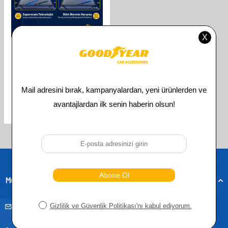
GOODYEAR
GOODYEAR SSANGYONG REXTON
SUPERMUTE 2'LI MUZ SILECEK
TAKIMI 2008-2022 SUV
(500MM+500MM)
610,00
TL
305,00
TL
Toplam
3
ürün bulunmaktadır.
Müşteri Hizmetleri
musteridestek@goodyearotoaksesuar.com.tr