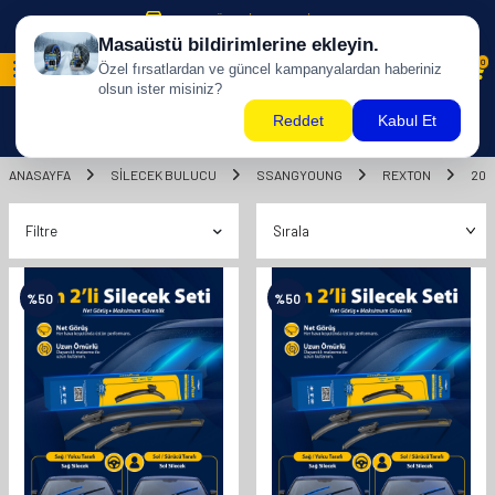
500 TL ÜZERİ KARGO BİZDEN !
0
ANASAYFA
SILECEK BULUCU
SSANGYOUNG
REXTON
201
Filtre
%
50
%
50