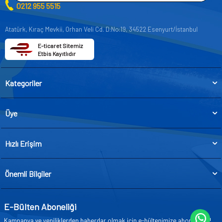
0212 955 5515
Atatürk, Kıraç Mevkii, Orhan Veli Cd. D:No:19, 34522 Esenyurt/İstanbul
E-ticaret Sitemiz
Etbis Kayıtlıdır
Kategoriler
Üye
Hızlı Erişim
Önemli Bilgiler
E-Bülten Aboneliği
Kampanya ve yeniliklerden haberdar olmak için e-bültenimize abone olun!