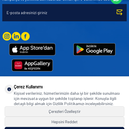
Çerez Kullanımı
Goodyear (and Winged Foot Design) are trademarks of or licensed to The Goodyear
Kişisel verileriniz, hizmetlerimizin daha iyi bir şekilde sunulması
Tire & Rubber Company used under license by Basbug Group Company,
için mevzuata uygun bir şekilde toplanıp işlenir. Konuyla ilgili
Istanbul/Türkiye. © 2026 The Goodyear Tire & Rubber Company.
detaylı bilgi almak için Gizlilik Politikamızı inceleyebilirsiniz.
Çerezleri Özelleştir
Hepsini Reddet
© Tüm hakları saklıdır. https://www.goodyearotoaksesuar.web.tr