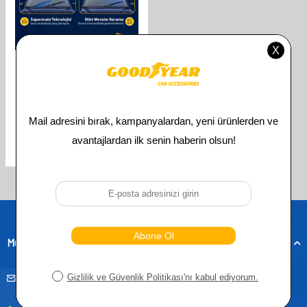
GOODYEAR
GOODYEAR SSANGYONG REXTON
SUPERMUTE 2'LI MUZ SILECEK
TAKIMI 2008-2022 SUV
(500MM+500MM)
610,00
TL
305,00
TL
Toplam
3
ürün bulunmaktadır.
Müşteri Hizmetleri
musteridestek@goodyearotoaksesuar.com.tr