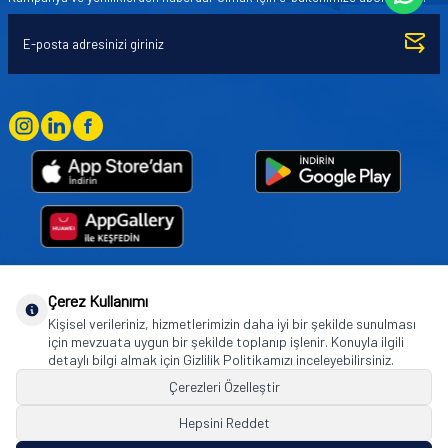
Çerez Kullanımı
Goodyear (and Winged Foot Design) are trademarks of or licensed to The Goodyear
Kişisel verileriniz, hizmetlerimizin daha iyi bir şekilde sunulması
Tire & Rubber Company used under license by Basbug Group Company,
için mevzuata uygun bir şekilde toplanıp işlenir. Konuyla ilgili
Istanbul/Türkiye. © 2026 The Goodyear Tire & Rubber Company.
detaylı bilgi almak için Gizlilik Politikamızı inceleyebilirsiniz.
Çerezleri Özelleştir
Hepsini Reddet
© Tüm hakları saklıdır. https://www.goodyearotoaksesuar.web.tr