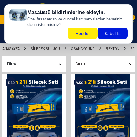
500 TL ÜZERİ KARGO BİZDEN !
0
ANASAYFA
SILECEK BULUCU
SSANGYOUNG
REXTON
201
Filtre
%
50
%
50