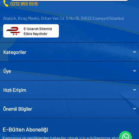
0212 955 5515
Atatürk, Kıraç Mevkii, Orhan Veli Cd. D:No:19, 34522 Esenyurt/İstanbul
E-ticaret Sitemiz
Etbis Kayıtlıdır
Kategoriler
Üye
Hızlı Erişim
Önemli Bilgiler
E-Bülten Aboneliği
Kampanya ve yeniliklerden haberdar olmak için e-bültenimize abone olun!