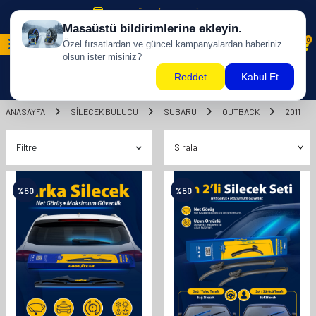
500 TL ÜZERİ KARGO BİZDEN !
0
ANASAYFA
SILECEK BULUCU
SUBARU
OUTBACK
2011
Filtre
%
50
%
50