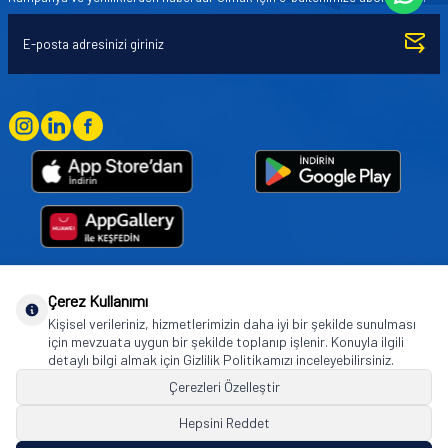
Çerez Kullanımı
Goodyear (and Winged Foot Design) are trademarks of or licensed to The Goodyear
Kişisel verileriniz, hizmetlerimizin daha iyi bir şekilde sunulması
Tire & Rubber Company used under license by Basbug Group Company,
için mevzuata uygun bir şekilde toplanıp işlenir. Konuyla ilgili
Istanbul/Türkiye. © 2026 The Goodyear Tire & Rubber Company.
detaylı bilgi almak için Gizlilik Politikamızı inceleyebilirsiniz.
Çerezleri Özelleştir
Hepsini Reddet
© Tüm hakları saklıdır. https://www.goodyearotoaksesuar.web.tr