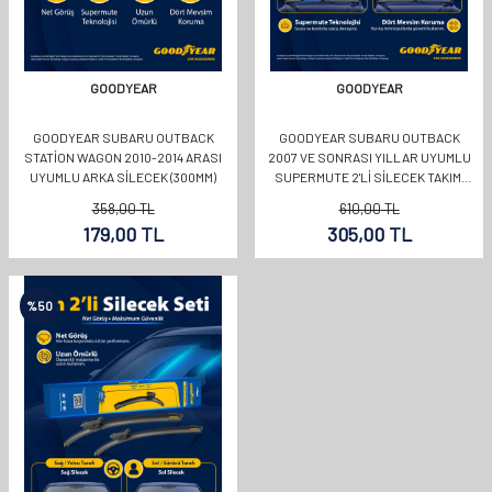
GOODYEAR
GOODYEAR
GOODYEAR SUBARU OUTBACK
GOODYEAR SUBARU OUTBACK
STATION WAGON 2010-2014 ARASI
2007 VE SONRASI YILLAR UYUMLU
UYUMLU ARKA SILECEK (300MM)
SUPERMUTE 2'LI SILECEK TAKIMI
600MM 450MM
358,00
TL
610,00
TL
179,00
TL
305,00
TL
%
50