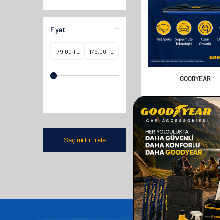
Fiyat
GOODYEAR
GOODYEAR SUBARU OU
STATION WAGON 2010-
ARASI UYUMLU ARKA S
(300MM)
358,00
TL
Seçimi Filtrele
179,00
TL