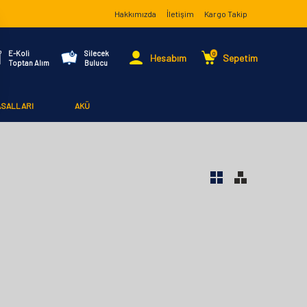
Hakkımızda
İletişim
Kargo Takip
E-Koli
Silecek
0
Hesabım
Sepetim
Toptan Alım
Bulucu
ASALLARI
AKÜ