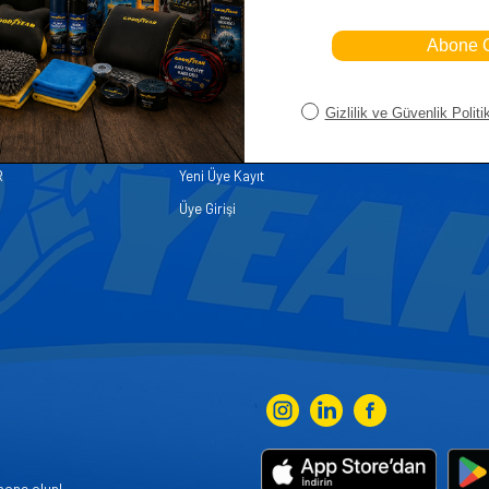
iler
Üye
Hızlı Er
Sepetim
Ana Sayfa
ASALLARI
Bayi Kayıt
Müşteri Hi
K PARÇA
Bayi Girişi
Yeni Ürünl
R
Yeni Üye Kayıt
Üye Girişi