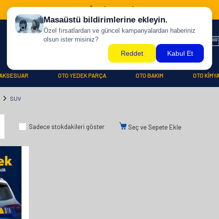
500 TL ÜZERİ KARGO BİZDEN !
AKSESUAR
OTO YEDEK PARÇA
OTO BAKIM
OTO KİMY
SUV
Sadece stokdakileri göster
Seç ve Sepete Ekle