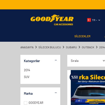
TR −
SİLECEKLER
ANASAYFA
SILECEK BULUCU
SUBARU
OUTBACK
2014
Kategoriler
2014
SUV
%
50
Marka
GOODYEAR