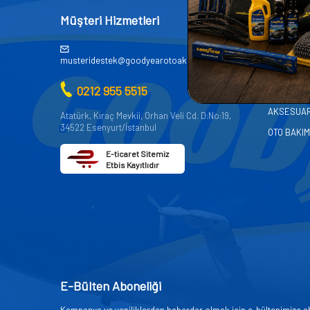
Müşteri Hizmetleri
Kategor
AKÜ
musteridestek@goodyearotoaksesuar.com.tr
OTO KİMY
0212 955 5515
OTO YEDE
AKSESUA
Atatürk, Kıraç Mevkii, Orhan Veli Cd. D:No:19,
34522 Esenyurt/İstanbul
OTO BAKIM
E-ticaret Sitemiz
Etbis Kayıtlıdır
E-Bülten Aboneliği