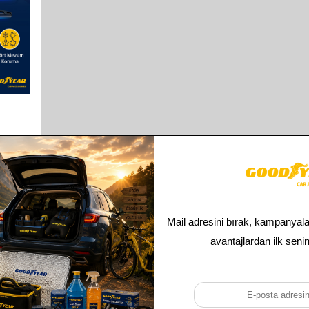
TBACK
2014
ILECEK
Toplam
1
ürün bulunmaktadır.