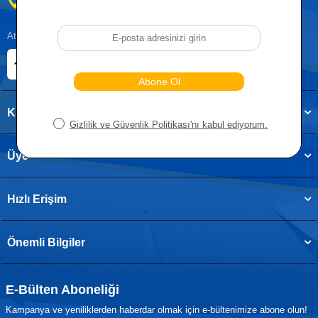
0212 955 5515
Atatürk, Kıraç Mevkii, Orhan Veli Cd. D:No:19, 34522 Esenyurt/İstanbul
E-ticaret Sitemiz
Etbis Kayıtlıdır
Kategoriler
Üye
Hızlı Erişim
Önemli Bilgiler
E-Bülten Aboneliği
Kampanya ve yeniliklerden haberdar olmak için e-bültenimize abone olun!