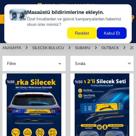
500 TL ÜZERİ KARGO BİZDEN !
0
ANASAYFA
SILECEK BULUCU
SUBARU
OUTBACK
20
Filtre
%
50
%
50