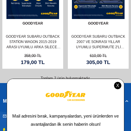
GOODYEAR
GOODYEAR
GOODYEAR SUBARU OUTBACK
GOODYEAR SUBARU OUTBACK
STATION WAGON 2015-2019
2007 VE SONRASI YILLAR
ARASI UYUMLU ARKA SILECEK
UYUMLU SUPERMUTE 2'LI
(300MM)
SILECEK TAKIMI 600MM 450MM
358,00
TL
610,00
TL
179,00
TL
305,00
TL
Toplam
2
ürün bulunmaktadır.
Müşteri Hizmetleri
musteridestek@goodyearotoaksesuar.com.tr