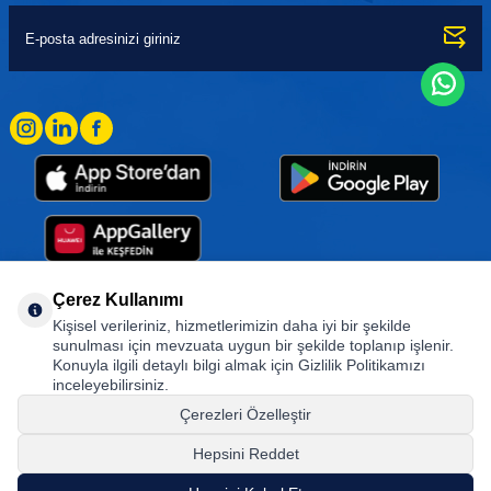
Çerez Kullanımı
Kişisel verileriniz, hizmetlerimizin daha iyi bir şekilde
Goodyear (and Winged Foot Design) are trademarks of or licensed to The Goodyear
sunulması için mevzuata uygun bir şekilde toplanıp işlenir.
Tire & Rubber Company used under license by Basbug Group Company,
Konuyla ilgili detaylı bilgi almak için Gizlilik Politikamızı
Istanbul/Türkiye. © 2026 The Goodyear Tire & Rubber Company.
inceleyebilirsiniz.
Çerezleri Özelleştir
Hepsini Reddet
© Tüm hakları saklıdır. https://www.goodyearotoaksesuar.web.tr