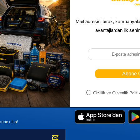
Sepetim
Ana Sayfa
ASALLARI
Bayi Kayıt
Müşteri Hi
K PARÇA
Bayi Girişi
Yeni Ürünl
R
Yeni Üye Kayıt
Üye Girişi
bone olun!