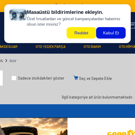
500 TL ÜZERİ KARGO BİZDEN !
AKSESUAR
OTO YEDEK PARÇA
OTO BAKIM
OTO KİMY
05
SUV
Sadece stokdakileri göster
Seç ve Sepete Ekle
İlgili kategoriye ait ürün bulunmamaktadır.
iler
Üye
Hızlı Er