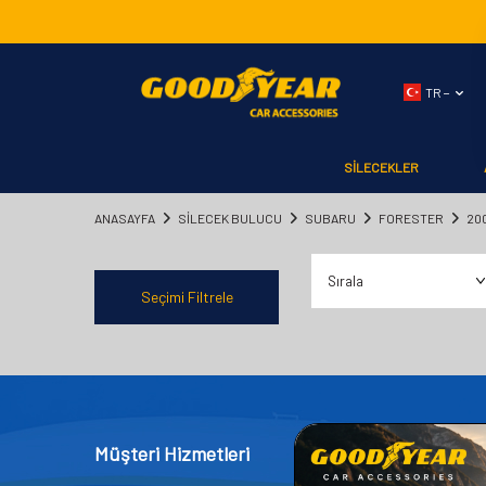
TR −
SİLECEKLER
ANASAYFA
SILECEK BULUCU
SUBARU
FORESTER
20
Seçimi Filtrele
Müşteri Hizmetleri
Kategor