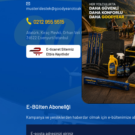
AKÜ
musteridestek@goodyearotoaksesuar.com.tr
OTO KİMY
0212 955 5515
OTO YEDE
AKSESUA
Atatürk, Kıraç Mevkii, Orhan Veli Cd. D:No:19,
34522 Esenyurt/İstanbul
OTO BAKIM
E-ticaret Sitemiz
Etbis Kayıtlıdır
E-Bülten Aboneliği
Kampanya ve yeniliklerden haberdar olmak için e-bültenimize a