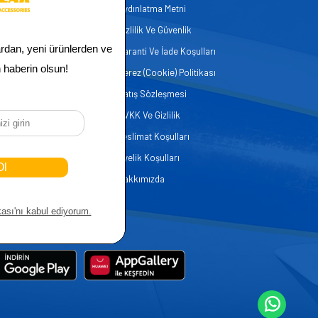
Aydınlatma Metni
zmetleri
Gizlilik Ve Güvenlik
er
Garanti Ve İade Koşulları
Çerez (Cookie) Politikası
Satış Sözleşmesi
KVKK Ve Gizlilik
Teslimat Koşulları
Üyelik Koşulları
Hakkımızda