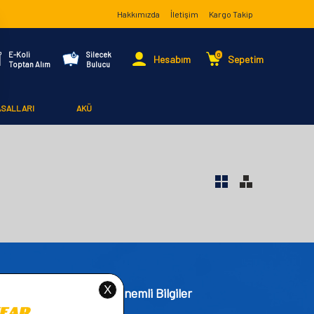
Hakkımızda
İletişim
Kargo Takip
E-Koli
Silecek
0
Hesabım
Sepetim
Toptan Alım
Bulucu
ASALLARI
AKÜ
işim
Önemli Bilgiler