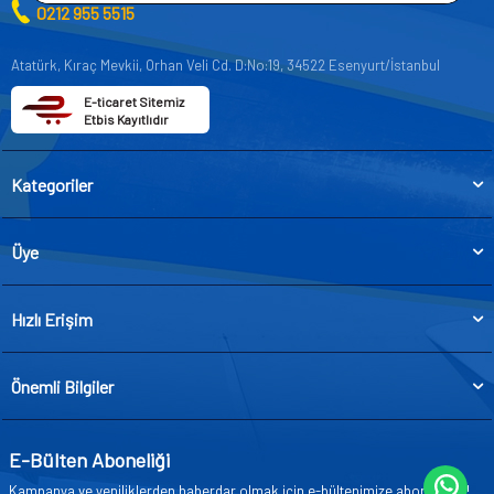
0212 955 5515
Atatürk, Kıraç Mevkii, Orhan Veli Cd. D:No:19, 34522 Esenyurt/İstanbul
E-ticaret Sitemiz
Etbis Kayıtlıdır
Kategoriler
Üye
Hızlı Erişim
Önemli Bilgiler
E-Bülten Aboneliği
Kampanya ve yeniliklerden haberdar olmak için e-bültenimize abone olun!