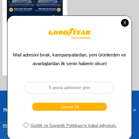
GOODYEAR
GOODYEAR SUBARU FORESTER
SUPERMUTE 2'LI MUZ SILECEK
TAKIMI 2013-2022 SUV
(650MM+400MM)
610,00
TL
305,00
TL
Toplam
3
ürün bulunmaktadır.
Müşteri Hizmetleri
musteridestek@goodyearotoaksesuar.com.tr