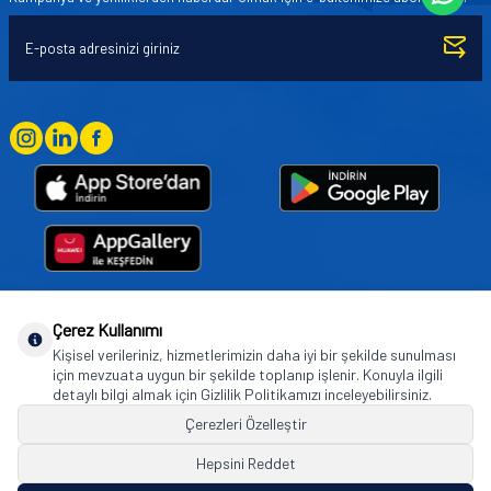
Çerez Kullanımı
Goodyear (and Winged Foot Design) are trademarks of or licensed to The Goodyear
Kişisel verileriniz, hizmetlerimizin daha iyi bir şekilde sunulması
Tire & Rubber Company used under license by Basbug Group Company,
için mevzuata uygun bir şekilde toplanıp işlenir. Konuyla ilgili
Istanbul/Türkiye. © 2026 The Goodyear Tire & Rubber Company.
detaylı bilgi almak için Gizlilik Politikamızı inceleyebilirsiniz.
Çerezleri Özelleştir
Hepsini Reddet
© Tüm hakları saklıdır. https://www.goodyearotoaksesuar.web.tr