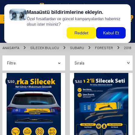
500 TL ÜZERİ KARGO BİZDEN !
0
ANASAYFA
SILECEK BULUCU
SUBARU
FORESTER
2018
Filtre
%
50
%
50