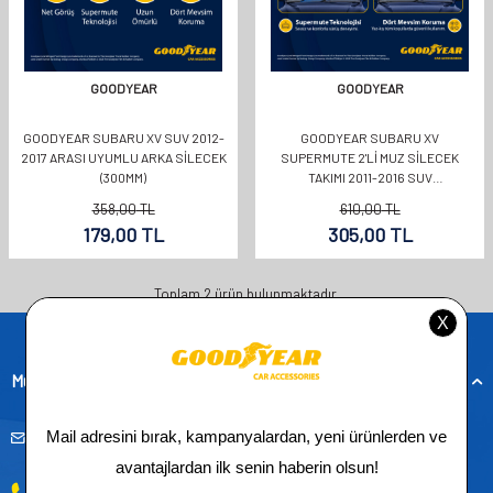
GOODYEAR
GOODYEAR
GOODYEAR SUBARU XV SUV 2012-
GOODYEAR SUBARU XV
2017 ARASI UYUMLU ARKA SILECEK
SUPERMUTE 2'LI MUZ SILECEK
(300MM)
TAKIMI 2011-2016 SUV
(650MM+400MM)
358,00
TL
610,00
TL
179,00
TL
305,00
TL
Toplam
2
ürün bulunmaktadır.
Müşteri Hizmetleri
musteridestek@goodyearotoaksesuar.com.tr