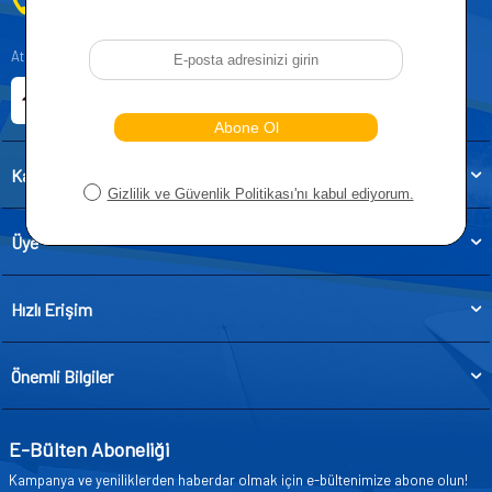
0212 955 5515
Atatürk, Kıraç Mevkii, Orhan Veli Cd. D:No:19, 34522 Esenyurt/İstanbul
E-ticaret Sitemiz
Etbis Kayıtlıdır
Kategoriler
Üye
Hızlı Erişim
Önemli Bilgiler
E-Bülten Aboneliği
Kampanya ve yeniliklerden haberdar olmak için e-bültenimize abone olun!