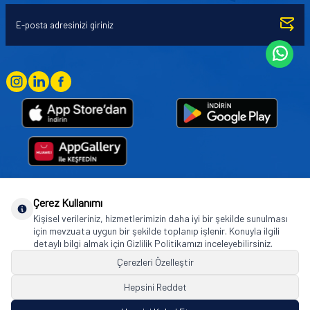
Çerez Kullanımı
Goodyear (and Winged Foot Design) are trademarks of or licensed to The Goodyear
Kişisel verileriniz, hizmetlerimizin daha iyi bir şekilde sunulması
Tire & Rubber Company used under license by Basbug Group Company,
için mevzuata uygun bir şekilde toplanıp işlenir. Konuyla ilgili
Istanbul/Türkiye. © 2026 The Goodyear Tire & Rubber Company.
detaylı bilgi almak için Gizlilik Politikamızı inceleyebilirsiniz.
Çerezleri Özelleştir
Hepsini Reddet
© Tüm hakları saklıdır. https://www.goodyearotoaksesuar.web.tr