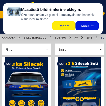
500 TL ÜZERİ KARGO BİZDEN !
0
ANASAYFA
SILECEK BULUCU
SUBARU
XV
2016
SU
Filtre
%
50
%
50