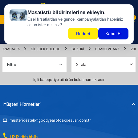
500 TL ÜZERİ KARGO BİZDEN !
0
ANASAYFA
SILECEK BULUCU
SUZUKİ
GRAND VITARA
200
Filtre
İlgili kategoriye ait ürün bulunmamaktadır.
Müşteri Hizmetleri
musteridestek@goodyearotoaksesuar.com.tr
0212 955 5515