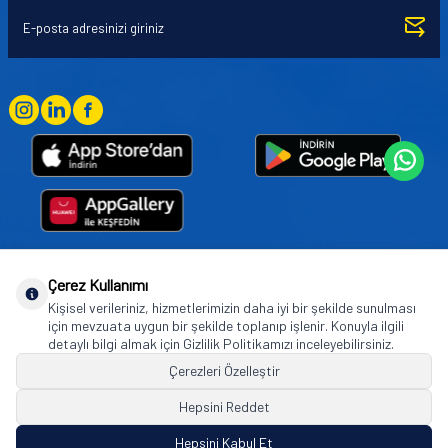
Çerez Kullanımı
Goodyear (and Winged Foot Design) are trademarks of or licensed to The Goodyear
Kişisel verileriniz, hizmetlerimizin daha iyi bir şekilde sunulması
Tire & Rubber Company used under license by Basbug Group Company,
için mevzuata uygun bir şekilde toplanıp işlenir. Konuyla ilgili
Istanbul/Türkiye. © 2026 The Goodyear Tire & Rubber Company.
detaylı bilgi almak için Gizlilik Politikamızı inceleyebilirsiniz.
Çerezleri Özelleştir
Hepsini Reddet
© Tüm hakları saklıdır. https://www.goodyearotoaksesuar.web.tr
Hepsini Kabul Et