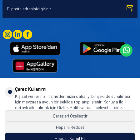
Çerez Kullanımı
Goodyear (and Winged Foot Design) are trademarks of or licensed to The Goodyear
Kişisel verileriniz, hizmetlerimizin daha iyi bir şekilde sunulması
Tire & Rubber Company used under license by Basbug Group Company,
için mevzuata uygun bir şekilde toplanıp işlenir. Konuyla ilgili
Istanbul/Türkiye. © 2026 The Goodyear Tire & Rubber Company.
detaylı bilgi almak için Gizlilik Politikamızı inceleyebilirsiniz.
Çerezleri Özelleştir
Hepsini Reddet
© Tüm hakları saklıdır. https://www.goodyearotoaksesuar.web.tr
Hepsini Kabul Et