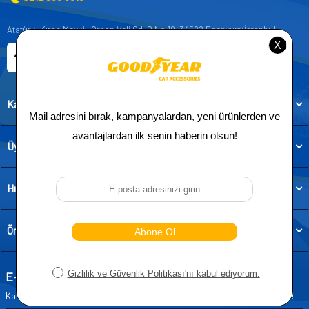
Atatürk, Kıraç Mevkii, Orhan Veli Cd. D:No:19, 34522 Esenyurt/İstanbul
E-ticaret Sitemiz
Etbis Kayıtlıdır
Kategoriler
Üye
Hızlı Erişim
Önemli Bilgiler
E-Bülten Aboneliği
Kampanya ve yeniliklerden haberdar olmak için e-bültenimize abone olun!