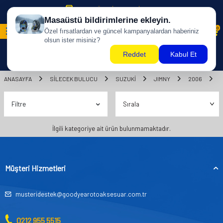
500 TL ÜZERİ KARGO BİZDEN !
0
ANASAYFA
SILECEK BULUCU
SUZUKİ
JIMNY
2006
Filtre
İlgili kategoriye ait ürün bulunmamaktadır.
Müşteri Hizmetleri
musteridestek@goodyearotoaksesuar.com.tr
0212 955 5515