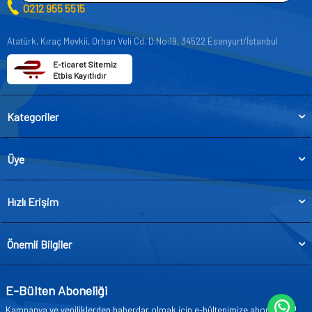
0212 955 5515
Atatürk, Kıraç Mevkii, Orhan Veli Cd. D:No:19, 34522 Esenyurt/İstanbul
E-ticaret Sitemiz
Etbis Kayıtlıdır
Kategoriler
Üye
Hızlı Erişim
Önemli Bilgiler
E-Bülten Aboneliği
Kampanya ve yeniliklerden haberdar olmak için e-bültenimize abone olun!