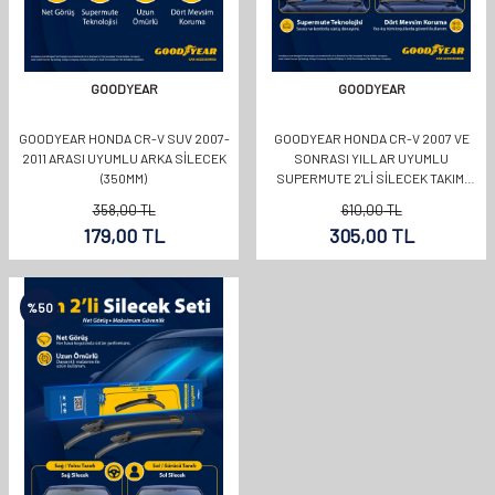
GOODYEAR
GOODYEAR
GOODYEAR HONDA CR-V SUV 2007-
GOODYEAR HONDA CR-V 2007 VE
2011 ARASI UYUMLU ARKA SILECEK
SONRASI YILLAR UYUMLU
(350MM)
SUPERMUTE 2'LI SILECEK TAKIMI
650MM 400MM
358,00
TL
610,00
TL
179,00
TL
305,00
TL
%
50