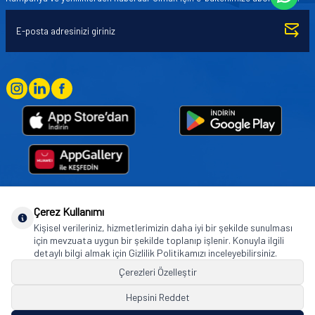
Çerez Kullanımı
Goodyear (and Winged Foot Design) are trademarks of or licensed to The Goodyear
Kişisel verileriniz, hizmetlerimizin daha iyi bir şekilde sunulması
Tire & Rubber Company used under license by Basbug Group Company,
için mevzuata uygun bir şekilde toplanıp işlenir. Konuyla ilgili
Istanbul/Türkiye. © 2026 The Goodyear Tire & Rubber Company.
detaylı bilgi almak için Gizlilik Politikamızı inceleyebilirsiniz.
Çerezleri Özelleştir
Hepsini Reddet
© Tüm hakları saklıdır. https://www.goodyearotoaksesuar.web.tr