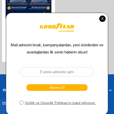
GOODYEAR
GOODYEAR HONDA CR-V
SUPERMUTE 2'LI MUZ SILECEK
TAKIMI 2007-2012 SUV
(650MM+400MM)
610,00
TL
305,00
TL
Toplam
3
ürün bulunmaktadır.
Müşteri Hizmetleri
musteridestek@goodyearotoaksesuar.com.tr