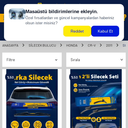
500 TL ÜZERİ KARGO BİZDEN !
0
ANASAYFA
SILECEK BULUCU
HONDA
CR-V
2011
SU
Filtre
%
50
%
50