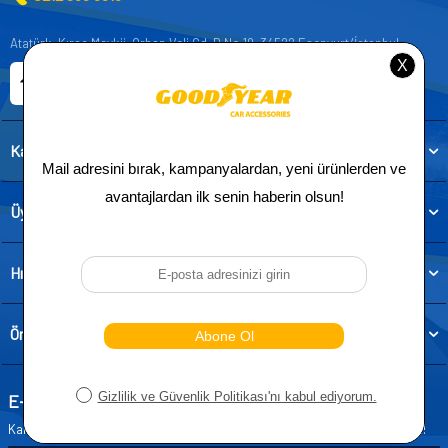
Atatürk, Kıraç Mevkii, Orhan Veli Cd. D:No:19, 34522 Esenyurt/İstanbul
E-ticaret Sitemiz
Etbis Kayıtlıdır
Kategoriler
Üye
Hızlı Erişim
Önemli Bilgiler
E-Bülten Aboneliği
Kampanya ve yeniliklerden haberdar olmak için e-bültenimize abone olun!