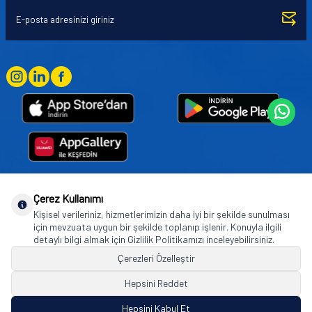
Çerez Kullanımı
Goodyear (and Winged Foot Design) are trademarks of or licensed to The Goodyear
Kişisel verileriniz, hizmetlerimizin daha iyi bir şekilde sunulması
Tire & Rubber Company used under license by Basbug Group Company,
için mevzuata uygun bir şekilde toplanıp işlenir. Konuyla ilgili
Istanbul/Türkiye. © 2026 The Goodyear Tire & Rubber Company.
detaylı bilgi almak için Gizlilik Politikamızı inceleyebilirsiniz.
Çerezleri Özelleştir
Hepsini Reddet
© Tüm hakları saklıdır. https://www.goodyearotoaksesuar.web.tr
Hepsini Kabul Et