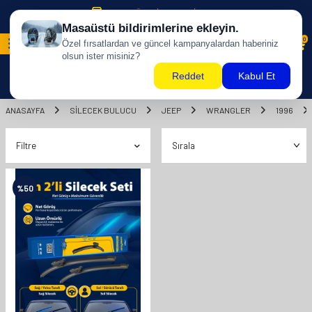
500 TL ÜZERİ KARGO BİZDEN !
0
ANASAYFA
SILECEK BULUCU
JEEP
WRANGLER
1996
Filtre
%
50