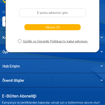
0212 955 5515
Atatürk, Kıraç Mevkii, Orhan Veli Cd. D:No:19, 34522 Esenyurt/İstanbul
E-ticaret Sitemiz
Etbis Kayıtlıdır
Kategoriler
Üye
Hızlı Erişim
Önemli Bilgiler
E-Bülten Aboneliği
Kampanya ve yeniliklerden haberdar olmak için e-bültenimize abone olun!