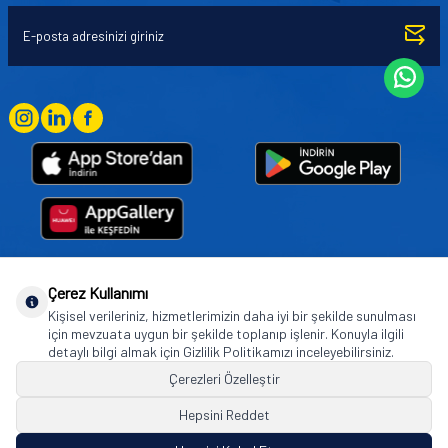
Çerez Kullanımı
Goodyear (and Winged Foot Design) are trademarks of or licensed to The Goodyear
Kişisel verileriniz, hizmetlerimizin daha iyi bir şekilde sunulması
Tire & Rubber Company used under license by Basbug Group Company,
için mevzuata uygun bir şekilde toplanıp işlenir. Konuyla ilgili
Istanbul/Türkiye. © 2026 The Goodyear Tire & Rubber Company.
detaylı bilgi almak için Gizlilik Politikamızı inceleyebilirsiniz.
Çerezleri Özelleştir
Hepsini Reddet
© Tüm hakları saklıdır. https://www.goodyearotoaksesuar.web.tr