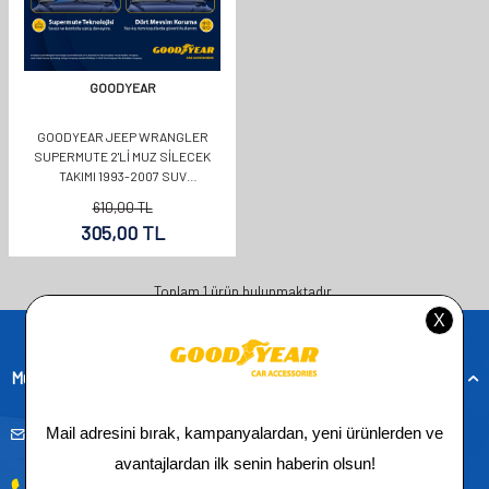
GOODYEAR
GOODYEAR JEEP WRANGLER
SUPERMUTE 2'LI MUZ SILECEK
TAKIMI 1993-2007 SUV
(380MM+380MM)
610,00
TL
305,00
TL
Toplam
1
ürün bulunmaktadır.
Müşteri Hizmetleri
musteridestek@goodyearotoaksesuar.com.tr