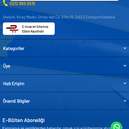
0212 955 5515
Atatürk, Kıraç Mevkii, Orhan Veli Cd. D:No:19, 34522 Esenyurt/İstanbul
E-ticaret Sitemiz
Etbis Kayıtlıdır
Kategoriler
Üye
Hızlı Erişim
Önemli Bilgiler
E-Bülten Aboneliği
Kampanya ve yeniliklerden haberdar olmak için e-bültenimize abone olun!