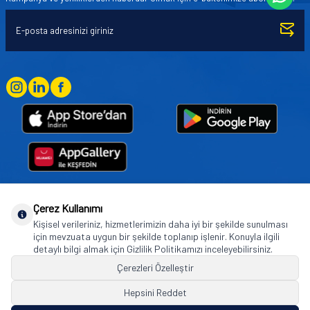
Çerez Kullanımı
Goodyear (and Winged Foot Design) are trademarks of or licensed to The Goodyear
Kişisel verileriniz, hizmetlerimizin daha iyi bir şekilde sunulması
Tire & Rubber Company used under license by Basbug Group Company,
için mevzuata uygun bir şekilde toplanıp işlenir. Konuyla ilgili
Istanbul/Türkiye. © 2026 The Goodyear Tire & Rubber Company.
detaylı bilgi almak için Gizlilik Politikamızı inceleyebilirsiniz.
Çerezleri Özelleştir
Hepsini Reddet
© Tüm hakları saklıdır. https://www.goodyearotoaksesuar.web.tr