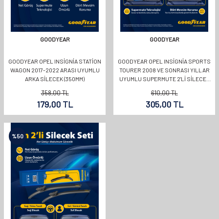
GOODYEAR
GOODYEAR
GOODYEAR OPEL INSIGNIA STATION
GOODYEAR OPEL INSIGNIA SPORTS
WAGON 2017-2022 ARASI UYUMLU
TOURER 2008 VE SONRASI YILLAR
ARKA SILECEK (350MM)
UYUMLU SUPERMUTE 2'LI SILECEK
TAKIMI 600MM 450MM
358,00
TL
610,00
TL
179,00
TL
305,00
TL
%
50