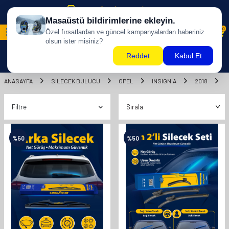
500 TL ÜZERİ KARGO BİZDEN !
0
ANASAYFA
SILECEK BULUCU
OPEL
INSIGNIA
2018
Filtre
%
50
%
50