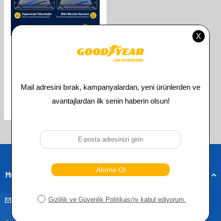
GOODYEAR
GOODYEAR OPEL INSIGNIA
SUPERMUTE 2'LI MUZ SILECEK
TAKIMI 2017-2022 SW
(600MM+500MM)
610,00
TL
305,00
TL
Toplam
3
ürün bulunmaktadır.
Müşteri Hizmetleri
musteridestek@goodyearotoaksesuar.com.tr