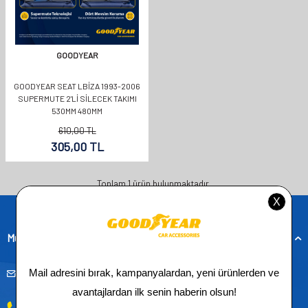
GOODYEAR
GOODYEAR SEAT LBIZA 1993-2006
SUPERMUTE 2'LI SILECEK TAKIMI
530MM 480MM
610,00
TL
305,00
TL
Toplam
1
ürün bulunmaktadır.
Müşteri Hizmetleri
musteridestek@goodyearotoaksesuar.com.tr