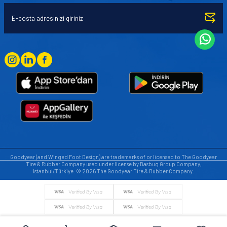
Goodyear (and Winged Foot Design) are trademarks of or licensed to The Goodyear
Tire & Rubber Company used under license by Basbug Group Company,
Istanbul/Türkiye. © 2026 The Goodyear Tire & Rubber Company.
© Tüm hakları saklıdır. https://www.goodyearotoaksesuar.web.tr