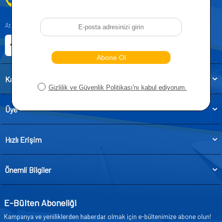
0212 955 5515
Atatürk, Kıraç Mevkii, Orhan Veli Cd. D:No:19, 34522 Esenyurt/İstanbul
E-ticaret Sitemiz
Etbis Kayıtlıdır
Kategoriler
Üye
Hızlı Erişim
Önemli Bilgiler
E-Bülten Aboneliği
Kampanya ve yeniliklerden haberdar olmak için e-bültenimize abone olun!