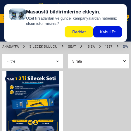
500 TL ÜZERİ KARGO BİZDEN !
0
ANASAYFA
SILECEK BULUCU
SEAT
IBIZA
1997
SW
Filtre
%
50