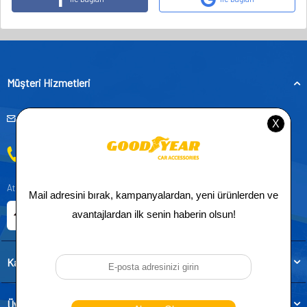
Müşteri Hizmetleri
musteridestek@goodyearotoaksesuar.com.tr
0212 955 5515
Atatürk, Kıraç Mevkii, Orhan Veli Cd. D:No:19, 34522 Esenyurt/İstanbul
E-ticaret Sitemiz
Etbis Kayıtlıdır
Kategoriler
Üye