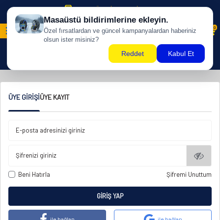
500 TL ÜZERİ KARGO BİZDEN !
0
ÜYE GIRIŞI
ÜYE KAYIT
E-posta adresinizi giriniz
Şifrenizi giriniz
Beni Hatırla
Şifremi Unuttum
GIRIŞ YAP
ile bağlan
ile bağlan