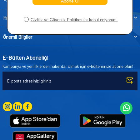
Hızlı Erişim
Önemli Bilgiler
E-Bülten Aboneliği
Kampanya ve yeniliklerden haberdar olmak için e-bültenimize abone olun!