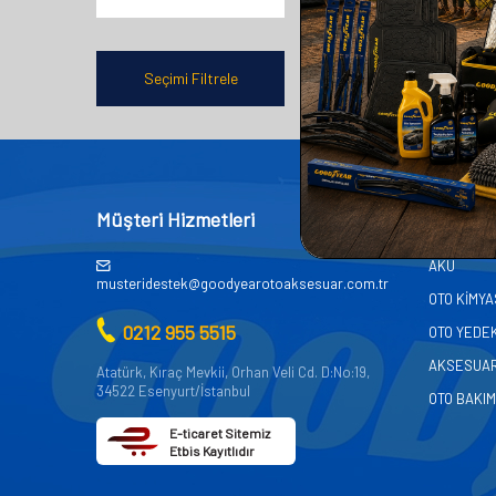
Seçimi Filtrele
Müşteri Hizmetleri
Kategor
AKÜ
musteridestek@goodyearotoaksesuar.com.tr
OTO KİMY
0212 955 5515
OTO YEDE
AKSESUA
Atatürk, Kıraç Mevkii, Orhan Veli Cd. D:No:19,
34522 Esenyurt/İstanbul
OTO BAKIM
E-ticaret Sitemiz
Etbis Kayıtlıdır