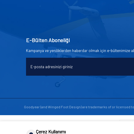
E-Bülten Aboneliği
Kampanya ve yeniliklerden haberdar olmak için e-bültenimize a
Goodyear (and Winged Foot Design) are trademarks of or licensed 
Çerez Kullanımı