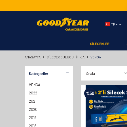
TR −
SİLECEKLER
ANASAYFA
SILECEK BULUCU
KIA
VENGA
Kategoriler
VENGA
2022
%
50
2021
2020
2019
2018