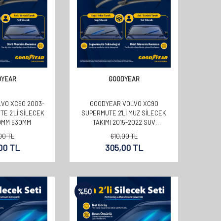
DYEAR
GOODYEAR
VO XC90 2003-
GOODYEAR VOLVO XC90
E 2'LI SILECEK
SUPERMUTE 2'LI MUZ SILECEK
00MM 530MM
TAKIMI 2015-2022 SUV
(600MM+500MM)
00
TL
610,00
TL
00
TL
305,00
TL
%
50