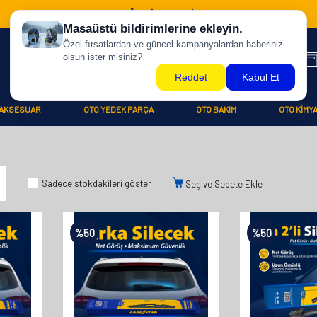
500 TL ÜZERİ KARGO BİZDEN !
AKSESUAR
OTO YEDEK PARÇA
OTO BAKIM
OTO KİMY
Sadece stokdakileri göster
Seç ve Sepete Ekle
%
50
%
50