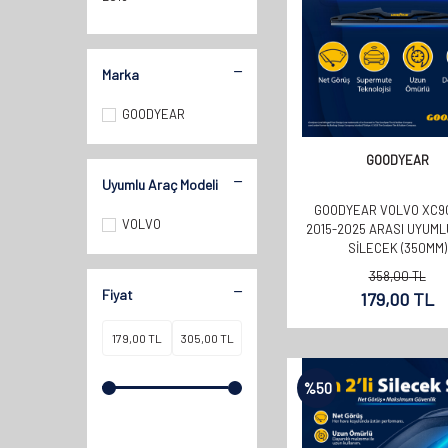
2017
2016
Marka
2015
2014
GOODYEAR
2013
GOODYEAR
2012
Uyumlu Araç Modeli
2011
GOODYEAR VOLVO XC9
VOLVO
2010
2015-2025 ARASI UYUML
SILECEK (350MM)
2009
358,00
TL
2008
Fiyat
179,00
TL
2007
2006
2005
%
50
2004
2003