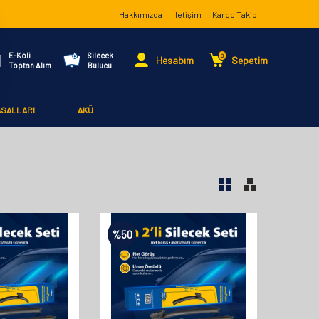
Hakkımızda
İletişim
Kargo Takip
E-Koli
Silecek
0
Hesabım
Sepetim
Toptan Alım
Bulucu
ASALLARI
AKÜ
%
50