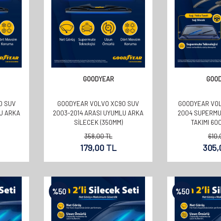
GOODYEAR
GOO
0 SUV
GOODYEAR VOLVO XC90 SUV
GOODYEAR VOL
U ARKA
2003-2014 ARASI UYUMLU ARKA
2004 SUPERMUT
SILECEK (350MM)
TAKIMI 6
358,00
TL
610,
179,00
TL
305,
%
50
%
50