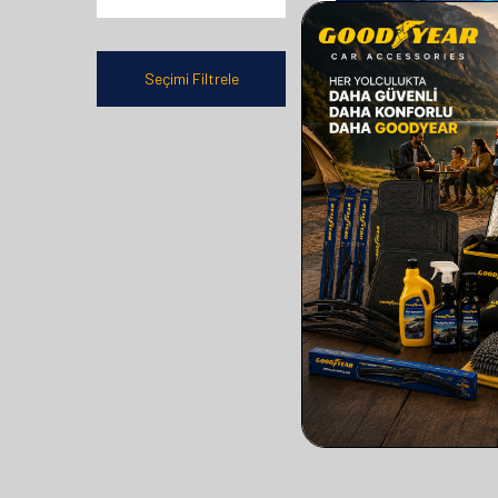
Seçimi Filtrele
GOODYEAR
GOODYEAR VOLVO X
SUPERMUTE 2'LI MUZ S
TAKIMI 2011-2014 S
(600MM+530MM)
610,00
TL
305,00
TL