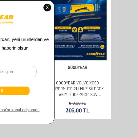
DYEAR
GOODYEAR
VOLVO XC90
GOODYEAR VOLVO XC90
LI MUZ SILECEK
SUPERMUTE 2'LI MUZ SILECEK
04-2007 SUV
TAKIMI 2003-2004 SUV
+530MM)
(600MM+530MM)
00
TL
610,00
TL
00
TL
305,00
TL