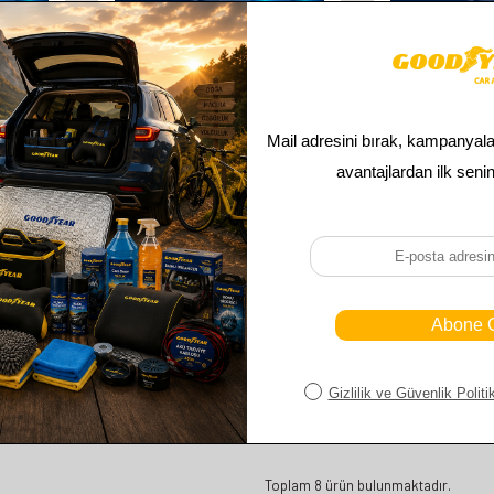
GOODYEAR
GOO
C90
GOODYEAR VOLVO XC90
GOODYEAR 
ILECEK
SUPERMUTE 2'LI MUZ SILECEK
SUPERMUTE 2'
UV
TAKIMI 2007-2010 SUV
TAKIMI 20
(600MM+530MM)
(600MM
610,00
TL
610,
305,00
TL
305,
Toplam
8
ürün bulunmaktadır.