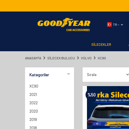
TR −
SİLECEKLER
ANASAYFA
SILECEK BULUCU
VOLVO
XC90
Kategoriler
XC90
2021
%
50
2022
2020
2019
2018