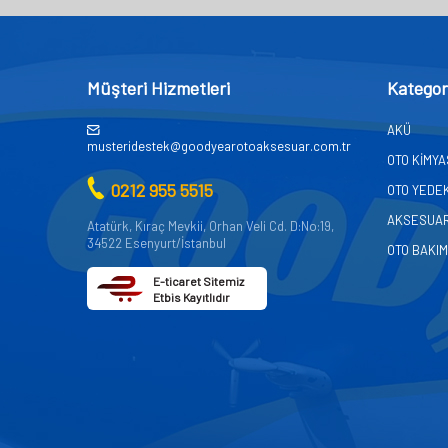
Müşteri Hizmetleri
Kategor
AKÜ
musteridestek@goodyearotoaksesuar.com.tr
OTO KİMY
0212 955 5515
OTO YEDE
AKSESUA
Atatürk, Kıraç Mevkii, Orhan Veli Cd. D:No:19,
34522 Esenyurt/İstanbul
OTO BAKIM
E-ticaret Sitemiz
Etbis Kayıtlıdır