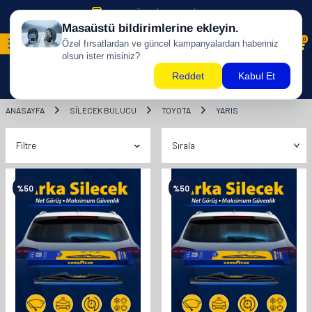
500 TL ÜZERİ KARGO BİZDEN !
0
ANASAYFA
SILECEK BULUCU
TOYOTA
YARIS
Filtre
%
50
%
50