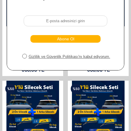
GOODYEAR
GOODYEAR
GOODYEAR TOYOTA YARIS
GOODYEAR TOYOTA YARIS
SUPERMUTE 2'LI MUZ SILECEK
SUPERMUTE 2'LI MUZ SILECEK
TAKIMI 2006-2010 HATCHBACK (5
TAKIMI 1999-2005 HATCHBACK (5
KAPI) (600MM+350MM)
KAPI) (530MM+380MM)
610,00
TL
610,00
TL
305,00
TL
305,00
TL
%
50
%
50