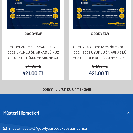
GOODYEAR
GOODYEAR
GOODYEAR TOYOTA YARIS 2020-
GOODYEAR TOYOTA YARIS CROSS
2026 UYUMLU ÖN ARKA 3'LÜ MUZ
2021-2026 UYUMLU ÖN ARKA 3'LÜ
SILECEK SETI (550 MM 400 MM 300
MUZ SILECEK SETI (600 MM 400 MM
MM)
350 MM)
841,00
TL
841,00
TL
421,00
TL
421,00
TL
Toplam
10
ürün bulunmaktadır.
Müşteri Hizmetleri
musteridestek@goodyearotoaksesuar.com.tr