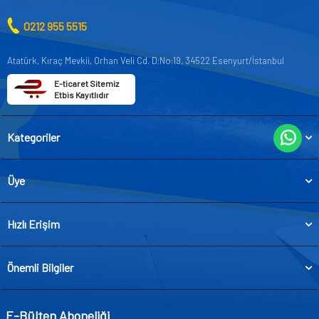
0212 955 5515
Atatürk, Kıraç Mevkii, Orhan Veli Cd. D:No:19, 34522 Esenyurt/İstanbul
E-ticaret Sitemiz
Etbis Kayıtlıdır
Kategoriler
Üye
Hızlı Erişim
Önemli Bilgiler
E-Bülten Aboneliği