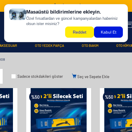
500 TL ÜZERİ KARGO BİZDEN !
AKSESUAR
OTO YEDEK PARÇA
OTO BAKIM
OTO KİMY
008
Sadece stokdakileri göster
Seç ve Sepete Ekle
%
50
%
50