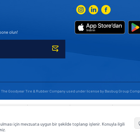
bone olun!
to The Goodyear Tire & Rubber Company used under license by Basbug Group Comp
© Tüm hakları saklıdır. https://www.goodyearotoaksesuar.web.tr
unulması için mevzuata uygun bir şekilde toplanıp işlenir. Konuyla ilgili
niz.
T
-Soft
E-Ticaret
Sistemleriyle Hazırlanmıştır.