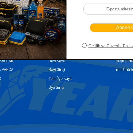
iler
Üye
Hızlı Er
Sepetim
Ana Sayfa
ASALLARI
Bayi Kayıt
Müşteri Hi
K PARÇA
Bayi Girişi
Yeni Ürünl
R
Yeni Üye Kayıt
Üye Girişi