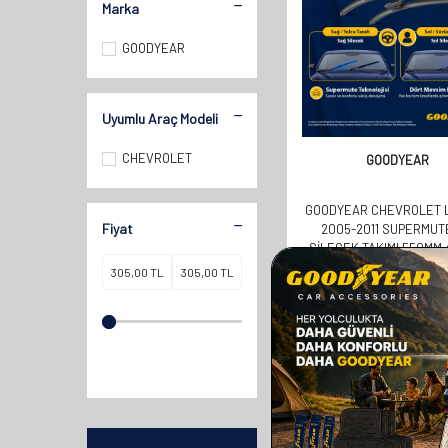
Marka
GOODYEAR
Uyumlu Araç Modeli
CHEVROLET
GOODYEAR
GOODYEAR CHEVROLET L
Fiyat
2005-2011 SUPERMUTE 
SILECEK TAKIMI 550MM
610,00
TL
305,00
TL