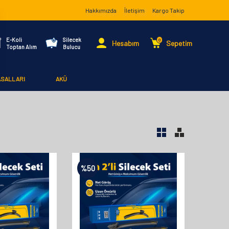
Hakkımızda
İletişim
Kargo Takip
E-Koli
Silecek
0
Hesabım
Sepetim
Toptan Alım
Bulucu
ASALLARI
AKÜ
%
50