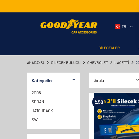
TR −
SİLECEKLER
ANASAYFA
SILECEK BULUCU
CHEVROLET
LACETTİ
2
Kategoriler
2008
SEDAN
%
50
HATCHBACK
SW