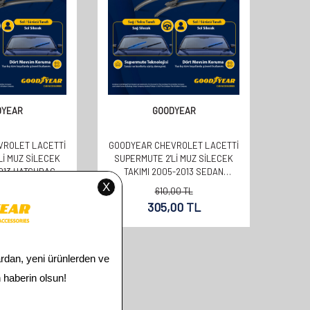
DYEAR
GOODYEAR
VROLET LACETTI
GOODYEAR CHEVROLET LACETTI
LI MUZ SILECEK
SUPERMUTE 2'LI MUZ SILECEK
2013 HATCHBACK
TAKIMI 2005-2013 SEDAN
+480MM)
(550MM+480MM)
00
TL
610,00
TL
00
TL
305,00
TL