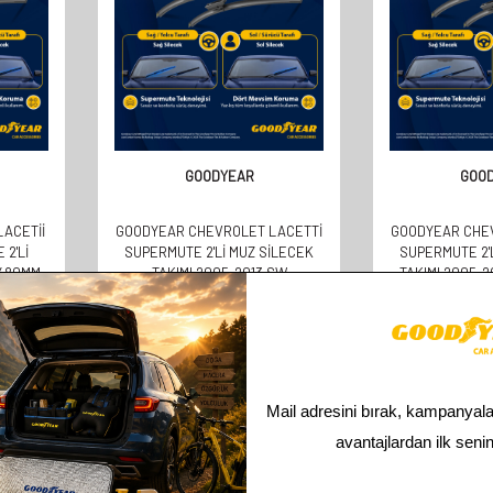
GOODYEAR
GOO
ACETII
GOODYEAR CHEVROLET LACETTI
GOODYEAR CHE
2'LI
SUPERMUTE 2'LI MUZ SILECEK
SUPERMUTE 2'
 480MM
TAKIMI 2005-2013 SW
TAKIMI 2005-
(550MM+480MM)
(550MM
610,00
TL
610,
305,00
TL
305,
Toplam
4
ürün bulunmaktadır.