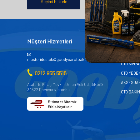
Seçimi Filtrele
Müşteri Hizmetleri
Kategor
AKÜ
musteridestek@goodyearotoaksesuar.com.tr
OTO KİMY
0212 955 5515
OTO YEDE
AKSESUA
Atatürk, Kıraç Mevkii, Orhan Veli Cd. D:No:19,
34522 Esenyurt/İstanbul
OTO BAKIM
E-ticaret Sitemiz
Etbis Kayıtlıdır