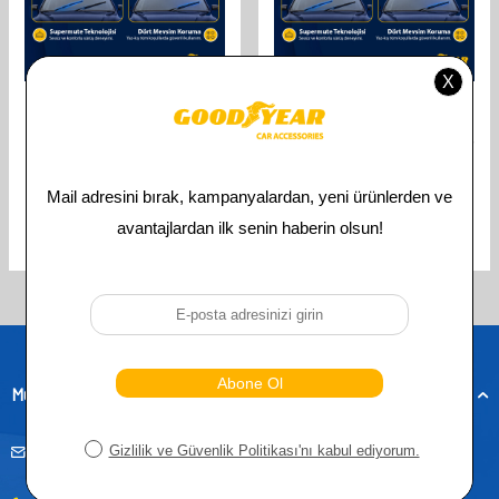
GOODYEAR
GOODYEAR
GOODYEAR CHEVROLET LACETTI
GOODYEAR CHEVROLET LACETTI
SUPERMUTE 2'LI MUZ SILECEK
SUPERMUTE 2'LI MUZ SILECEK
TAKIMI 2005-2013 HATCHBACK
TAKIMI 2005-2013 SEDAN
(550MM+480MM)
(550MM+480MM)
610,00
TL
610,00
TL
305,00
TL
305,00
TL
Toplam
4
ürün bulunmaktadır.
Müşteri Hizmetleri
musteridestek@goodyearotoaksesuar.com.tr