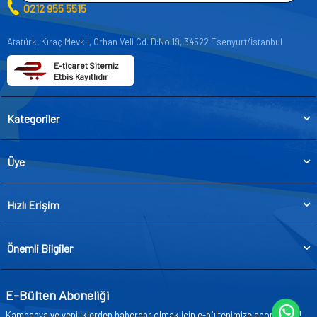
0212 955 5515
Atatürk, Kıraç Mevkii, Orhan Veli Cd. D:No:19, 34522 Esenyurt/İstanbul
E-ticaret Sitemiz
Etbis Kayıtlıdır
Kategoriler
Üye
Hızlı Erişim
Önemli Bilgiler
E-Bülten Aboneliği
Kampanya ve yeniliklerden haberdar olmak için e-bültenimize abone olun!