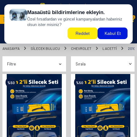
500 TL ÜZERİ KARGO BİZDEN !
0
ANASAYFA
SILECEK BULUCU
CHEVROLET
LACETTİ
2010
Filtre
%
50
%
50