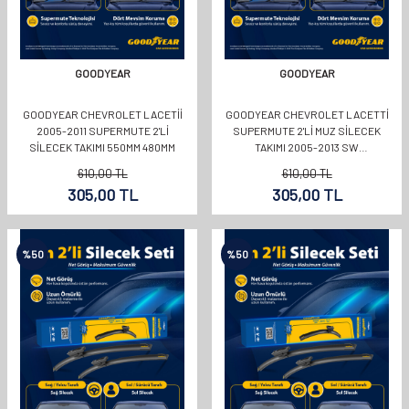
GOODYEAR
GOODYEAR
GOODYEAR CHEVROLET LACETII
GOODYEAR CHEVROLET LACETTI
2005-2011 SUPERMUTE 2'LI
SUPERMUTE 2'LI MUZ SILECEK
SILECEK TAKIMI 550MM 480MM
TAKIMI 2005-2013 SW
(550MM+480MM)
610,00
TL
610,00
TL
305,00
TL
305,00
TL
%
50
%
50