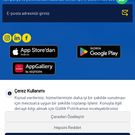
Çerez Kullanımı
Goodyear (and Winged Foot Design) are trademarks of or licensed to The Goodyear
Kişisel verileriniz, hizmetlerimizin daha iyi bir şekilde sunulması
Tire & Rubber Company used under license by Basbug Group Company,
için mevzuata uygun bir şekilde toplanıp işlenir. Konuyla ilgili
Istanbul/Türkiye. © 2026 The Goodyear Tire & Rubber Company.
detaylı bilgi almak için Gizlilik Politikamızı inceleyebilirsiniz.
Çerezleri Özelleştir
Hepsini Reddet
© Tüm hakları saklıdır. https://www.goodyearotoaksesuar.web.tr