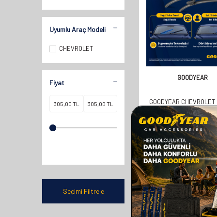
Uyumlu Araç Modeli
CHEVROLET
GOODYEAR
Fiyat
GOODYEAR CHEVROLET
2009 VE SONRASI YI
UYUMLU SUPERMUTE 2
SILECEK TAKIMI 600MM
610,00
TL
305,00
TL
Seçimi Filtrele