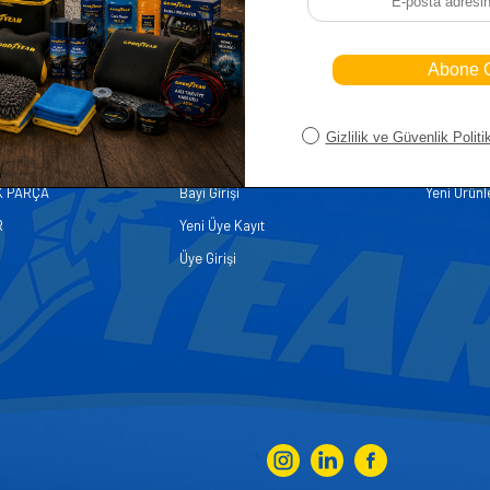
iler
Üye
Hızlı Er
Sepetim
Ana Sayfa
ASALLARI
Bayi Kayıt
Müşteri Hi
K PARÇA
Bayi Girişi
Yeni Ürünl
R
Yeni Üye Kayıt
Üye Girişi