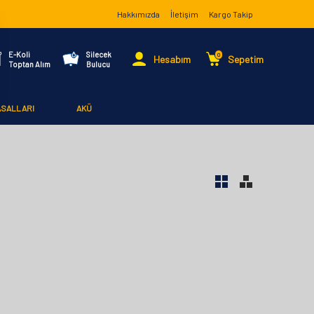
Hakkımızda
İletişim
Kargo Takip
E-Koli
Silecek
0
Hesabım
Sepetim
Toptan Alım
Bulucu
ASALLARI
AKÜ