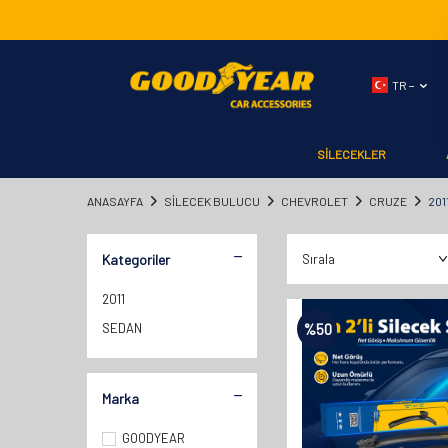
TR −
SİLECEKLER
ANASAYFA
SILECEK BULUCU
CHEVROLET
CRUZE
201
Kategoriler
2011
SEDAN
%
50
Marka
GOODYEAR