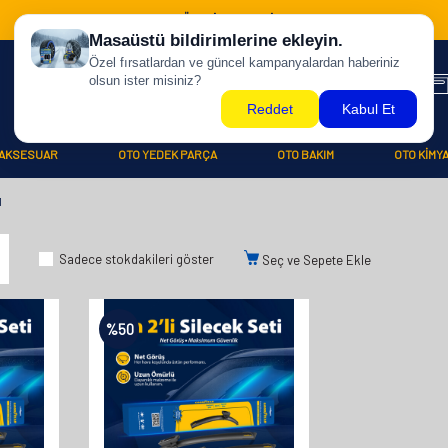
500 TL ÜZERİ KARGO BİZDEN !
AKSESUAR
OTO YEDEK PARÇA
OTO BAKIM
OTO KİMY
1
Sadece stokdakileri göster
Seç ve Sepete Ekle
%
50