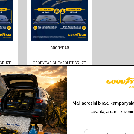
GOODYEAR
 CRUZE
GOODYEAR CHEVROLET CRUZE
LLAR
SUPERMUTE 2'LI MUZ SILECEK
'LI
TAKIMI 2009-2016 SEDAN
 450MM
(600MM+450MM)
610,00
TL
305,00
TL
Toplam
2
ürün bulunmaktadır.