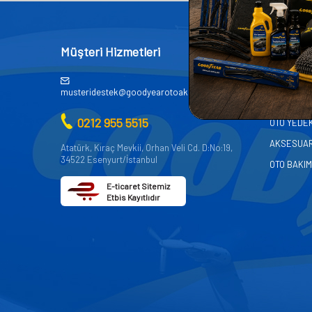
Müşteri Hizmetleri
Kategor
AKÜ
musteridestek@goodyearotoaksesuar.com.tr
OTO KİMY
0212 955 5515
OTO YEDE
AKSESUA
Atatürk, Kıraç Mevkii, Orhan Veli Cd. D:No:19,
34522 Esenyurt/İstanbul
OTO BAKIM
E-ticaret Sitemiz
Etbis Kayıtlıdır