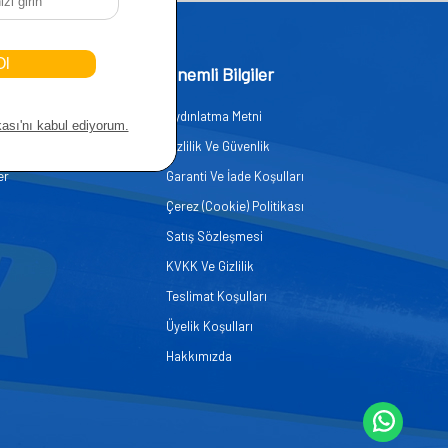
işim
Önemli Bilgiler
Aydınlatma Metni
zmetleri
Gizlilik Ve Güvenlik
er
Garanti Ve İade Koşulları
Çerez (Cookie) Politikası
Satış Sözleşmesi
KVKK Ve Gizlilik
Teslimat Koşulları
Üyelik Koşulları
Hakkımızda