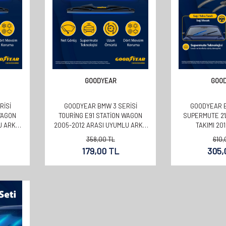
GOODYEAR
GOO
RISI
GOODYEAR BMW 3 SERISI
GOODYEAR B
WAGON
TOURING E91 STATION WAGON
SUPERMUTE 2'
U ARKA
2005-2012 ARASI UYUMLU ARKA
TAKIMI 20
SILECEK (330MM)
(600MM
358,00
TL
610,
179,00
TL
305,