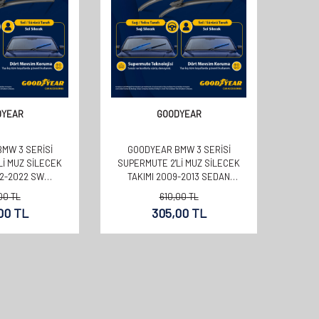
DYEAR
GOODYEAR
MW 3 SERISI
GOODYEAR BMW 3 SERISI
LI MUZ SILECEK
SUPERMUTE 2'LI MUZ SILECEK
12-2022 SW
TAKIMI 2009-2013 SEDAN
+480MM)
(600MM+480MM)
00
TL
610,00
TL
00
TL
305,00
TL