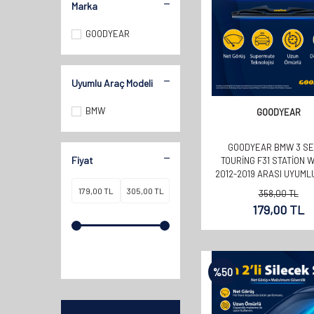
Marka
GOODYEAR
Uyumlu Araç Modeli
BMW
GOODYEAR
GOODYEAR BMW 3 SE
Fiyat
TOURING F31 STATION 
2012-2019 ARASI UYUML
SILECEK (330MM)
358,00
TL
179,00
TL
%
50