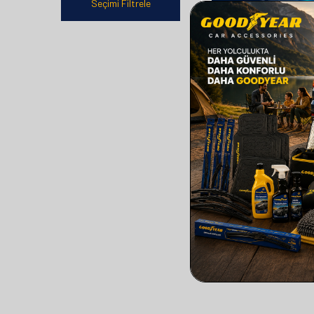
Seçimi Filtrele
GOODYEAR
GOODYEAR BMW 3 SE
SUPERMUTE 2'LI MUZ S
TAKIMI 2009-2013 C
(600MM+400MM)
610,00
TL
305,00
TL