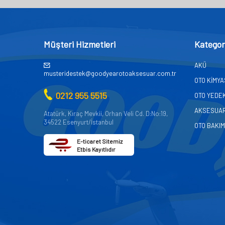
Müşteri Hizmetleri
Kategor
AKÜ
musteridestek@goodyearotoaksesuar.com.tr
OTO KİMY
0212 955 5515
OTO YEDE
AKSESUA
Atatürk, Kıraç Mevkii, Orhan Veli Cd. D:No:19,
34522 Esenyurt/İstanbul
OTO BAKIM
E-ticaret Sitemiz
Etbis Kayıtlıdır