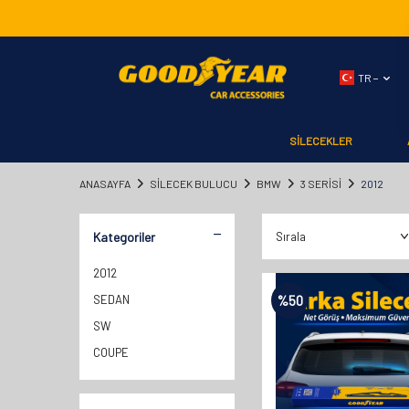
TR −
SİLECEKLER
ANASAYFA
SILECEK BULUCU
BMW
3 SERİSİ
2012
Kategoriler
2012
SEDAN
%
50
SW
COUPE