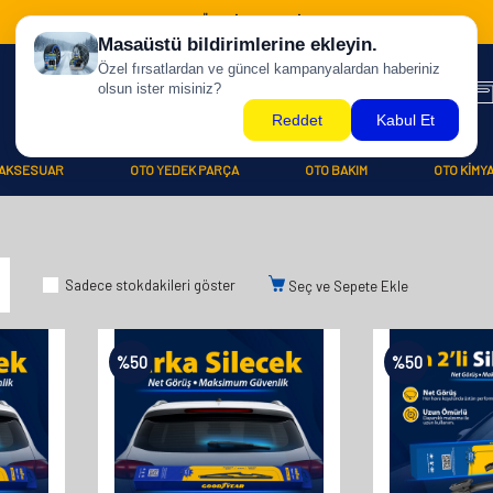
500 TL ÜZERİ KARGO BİZDEN !
AKSESUAR
OTO YEDEK PARÇA
OTO BAKIM
OTO KİMY
Sadece stokdakileri göster
Seç ve Sepete Ekle
%
50
%
50