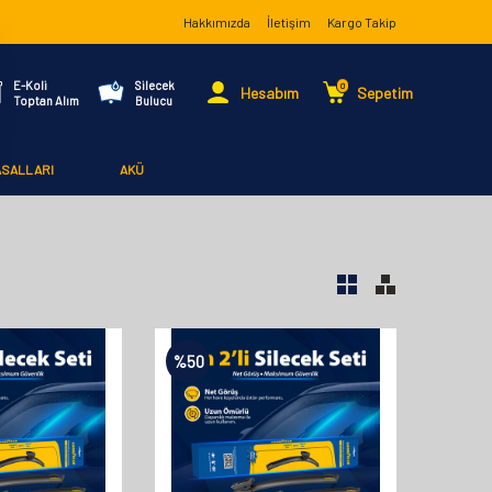
Hakkımızda
İletişim
Kargo Takip
E-Koli
Silecek
0
Hesabım
Sepetim
Toptan Alım
Bulucu
ASALLARI
AKÜ
%
50