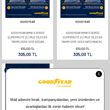
GOODYEAR
GOODYEAR
GOODYEAR BMW 3 SERISI
GOODYEAR BMW 3 SERISI
SUPERMUTE 2'LI MUZ SILECEK
SUPERMUTE 2'LI MUZ SILECEK
TAKIMI 2009-2013 SEDAN
TAKIMI 2013-2022 HATCHBACK (5
(600MM+480MM)
KAPI) (600MM+480MM)
610,00
TL
610,00
TL
305,00
TL
305,00
TL
%
50