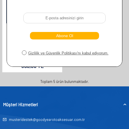
GOODYEAR
GOODYEAR BMW 3 SERISI
SUPERMUTE 2'LI MUZ SILECEK
TAKIMI 2009-2013 COUPE
(600MM+400MM)
610,00
TL
305,00
TL
Toplam
5
ürün bulunmaktadır.
Müşteri Hizmetleri
musteridestek@goodyearotoaksesuar.com.tr