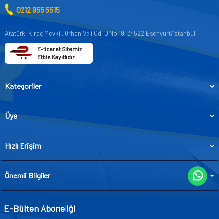
0212 955 5515
Atatürk, Kıraç Mevkii, Orhan Veli Cd. D:No:19, 34522 Esenyurt/İstanbul
E-ticaret Sitemiz
Etbis Kayıtlıdır
Kategoriler
Üye
Hızlı Erişim
Önemli Bilgiler
E-Bülten Aboneliği