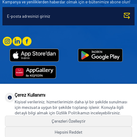
Kampanya ve yeniliklerden haberdar olmak için e-bültenimize abone olun!
Çerez Kullanımı
Goodyear (and Winged Foot Design) are trademarks of or licensed to The Goodyear
Kişisel verileriniz, hizmetlerimizin daha iyi bir şekilde sunulması
Tire & Rubber Company used under license by Basbug Group Company,
için mevzuata uygun bir şekilde toplanıp işlenir. Konuyla ilgili
Istanbul/Türkiye. © 2026 The Goodyear Tire & Rubber Company.
detaylı bilgi almak için Gizlilik Politikamızı inceleyebilirsiniz.
Çerezleri Özelleştir
Hepsini Reddet