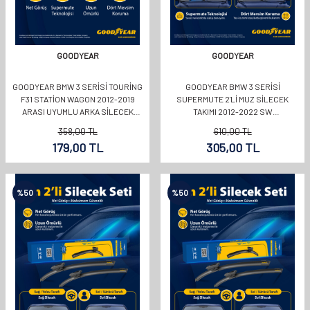
GOODYEAR
GOODYEAR
GOODYEAR BMW 3 SERISI TOURING
GOODYEAR BMW 3 SERISI
F31 STATION WAGON 2012-2019
SUPERMUTE 2'LI MUZ SILECEK
ARASI UYUMLU ARKA SILECEK
TAKIMI 2012-2022 SW
(330MM)
(600MM+480MM)
358,00
TL
610,00
TL
179,00
TL
305,00
TL
%
50
%
50