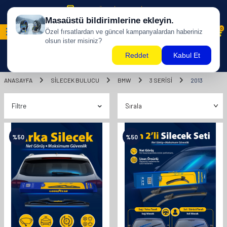
500 TL ÜZERİ KARGO BİZDEN !
0
ANASAYFA
SILECEK BULUCU
BMW
3 SERİSİ
2013
Filtre
%
50
%
50