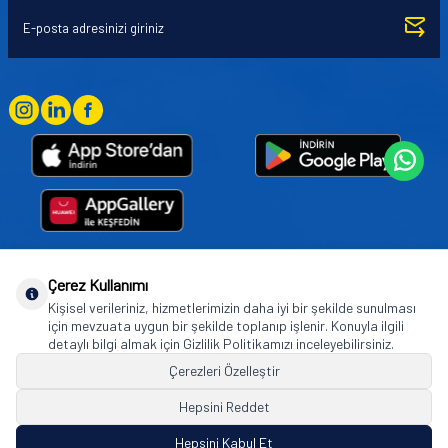
Çerez Kullanımı
Goodyear (and Winged Foot Design) are trademarks of or licensed to The Goodyear
Kişisel verileriniz, hizmetlerimizin daha iyi bir şekilde sunulması
Tire & Rubber Company used under license by Basbug Group Company,
için mevzuata uygun bir şekilde toplanıp işlenir. Konuyla ilgili
Istanbul/Türkiye. © 2026 The Goodyear Tire & Rubber Company.
detaylı bilgi almak için Gizlilik Politikamızı inceleyebilirsiniz.
Çerezleri Özelleştir
Hepsini Reddet
© Tüm hakları saklıdır. https://www.goodyearotoaksesuar.web.tr
Hepsini Kabul Et