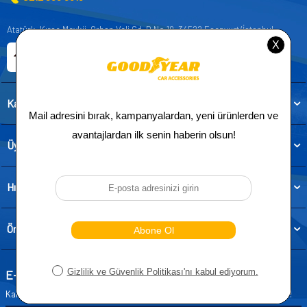
Atatürk, Kıraç Mevkii, Orhan Veli Cd. D:No:19, 34522 Esenyurt/İstanbul
E-ticaret Sitemiz
Etbis Kayıtlıdır
Kategoriler
Üye
Hızlı Erişim
Önemli Bilgiler
E-Bülten Aboneliği
Kampanya ve yeniliklerden haberdar olmak için e-bültenimize abone olun!