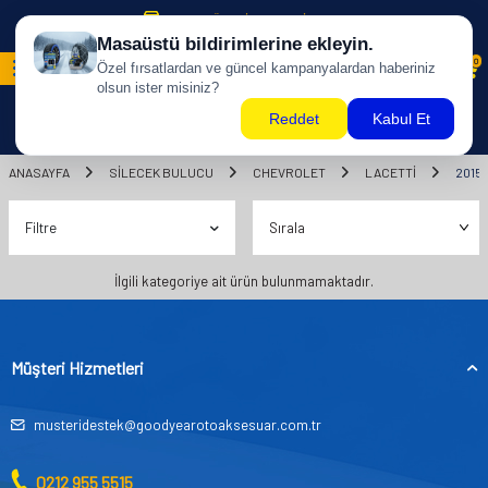
500 TL ÜZERİ KARGO BİZDEN !
0
ANASAYFA
SILECEK BULUCU
CHEVROLET
LACETTİ
2015
Filtre
İlgili kategoriye ait ürün bulunmamaktadır.
Müşteri Hizmetleri
musteridestek@goodyearotoaksesuar.com.tr
0212 955 5515